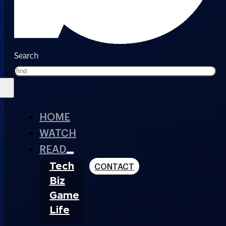
Search
HOME
WATCH
READ
Tech
CONTACT
Biz
Game
Life