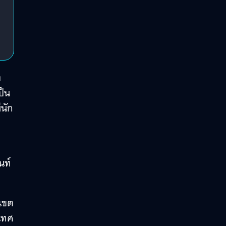
ง
ป็น
ีนัก
นท์
งเขต
ะเทศ