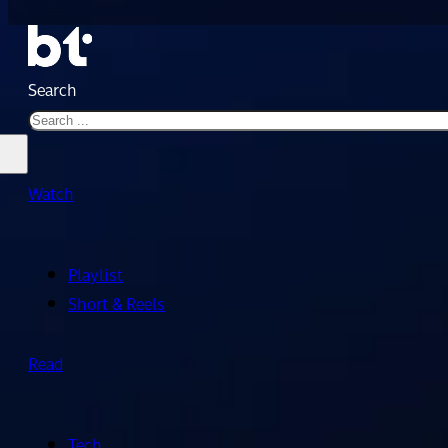
Search
Watch
Playlist
Short & Reels
Read
Tech