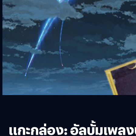
แกะกล่อง: อัลบั้มเพ