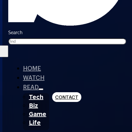
Search
HOME
WATCH
READ
Tech
CONTACT
Biz
Game
Life