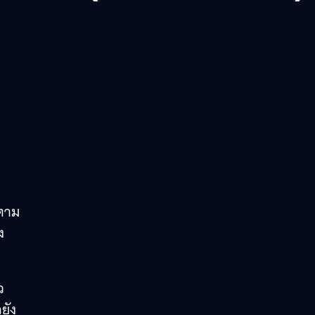
ตาม
ง
ว
ยัง