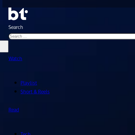
Search
Watch
Playlist
Short & Reels
Read
Tech