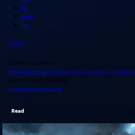
Biz
Game
Life
Contact
ฝ่ายขาย และการตลาด
085-848-2253
sales@shownolimit.com
http://m.me/beart
สมัครงาน/ฝึกงาน ติดต่อได้ที่
hr-ga@shownolimit.com
Read