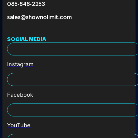
085-848-2253
sales@shownolimit.com
SOCIAL MEDIA
Instagram
Facebook
YouTube