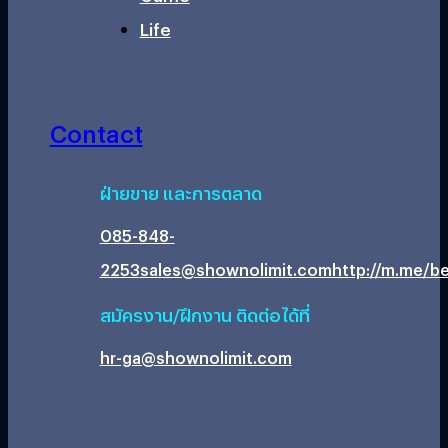
Life
Contact
ฝ่ายขาย และการตลาด
085-848-
2253
sales@shownolimit.com
http://m.me/be
สมัครงาน/ฝึกงาน ติดต่อได้ที่
hr-ga@shownolimit.com