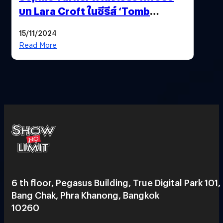
บท Lara Croft ในซีรีส์ ‘Tomb
Raider’
15/11/2024
Read More
6 th floor, Pegasus Building, True Digital Park 101,
Bang Chak, Phra Khanong, Bangkok
10260