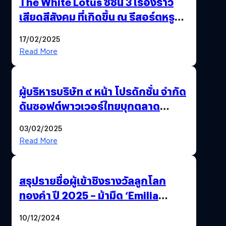
The White Lotus ซีซัน 3 เรื่องราว
เสียดสีสังคม ที่เกิดขึ้น ณ รีสอร์ตหรู
แห่งหนึ่งในประเทศไทย
17/02/2025
Read More
ผู้บริหารบริษัท ๙ หน้า โปรดักชั่น จำกัด
ดันซอฟต์พาวเวอร์ไทยบุกตลาด
บราซิล ด้วย ‘คอนเทนต์ซีรีส์วาย’
03/02/2025
Read More
สรุปรายชื่อผู้เข้าชิงรางวัลลูกโลก
ทองคำ ปี 2025 – ม้ามืด ‘Emilia
Pérez’ ชิง 10 สาขา, ‘Anora’ แรงตาม
10/12/2024
คาด ซีรีส์ ‘The Bear’ ยังดุ ชิง 5 สาขา