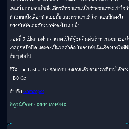
เสนอในตอนจบเป็นสิ่งเดียวที่พวกเราแน่ใจว่าพวกเราจะเข้าใจว่
ทำไมเขาถึงเลือกทำแบบนั้น และพวกเราเข้าใจว่าเอลลีก็คงไม่
อยากให้โจเอลต้องมาทำอะไรแบบนี้”
ตอนที่ 9 เป็นการฝากคำถามไว้ให้ผู้ชมคิดต่อว่าการกระทำของ
เอลถูกหรือผิด และจะเป็นจุดสำคัญในการดำเนินเรื่องราวในซีซ
อื่น ๆ ต่อไป
ซีรีส์ The Last of Us ฉายครบ 9 ตอนแล้ว สามารถรับชมได้ทาง
HBO Go
อ้างอิง
Gamespot
พิสูจน์อักษร : สุชยา เกษจำรัส