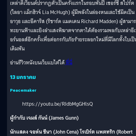
เหล่าดีเวียนต์ปรากฎตัวเป็นครั้งแรกในรอบพันปี เซอร์ซี สไปร์ต
(ไลอา แม็กฮิวจ์ Lia McHugh) ผู้มีพลังในล่องหนและใช้มีดเป็น
อาวุธ และอีคาริส (ริชาร์ด แมดเดน Richard Madden) ผู้สามา
ทะยานฟ้าและยิงลำแสงพิฆาตจากตาได้ต้องรวมพลกับเหล่าอี
อร์นอลส์อีกครั้งเพื่อต่อกรกับภัยร้ายระลอกใหม่ที่มีโลกทั้งใบเป็
เดิมพัน
อ่านรีวิวหนังบนเว็บแบไต๋ได้
ที่นี่
13 มกราคม
Peacemaker
https://youtu.be/RIdbMgGHlsQ
ผู้กำกับ เจมส์ กันน์ (James Gunn)
นักแสดง จอห์น ซีนา (John Cena) โรเบิร์ต แพตทริก (Robert