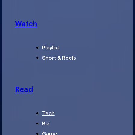
Watch
Playlist
Short & Reels
Read
Tech
Biz
Game