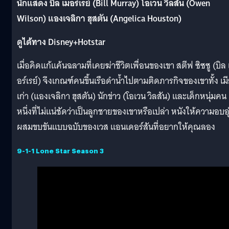
นักแสดง บิล เมอร์เรย์ (Bill Murray) โอเวน วิลสัน (Owen
Wilson) แองเจลิกา ฮุสตัน (Angelica Houston)
ดูได้ทาง Disney+Hotstar
เมื่อคิดแก้แค้นฉลามที่เคยฆ่าชีวิตเพื่อนของเขา สตีฟ ซิซซู (บิล 
อร์เรย์) จึงเกณฑ์คนขึ้นเรือดำน้ำไปตามติดภารกิจของเขาทั้ง เม
เก่า (แองเจลิกา ฮุสตัน) นักข่าว (โอเวน วิลสัน) และเด็กหนุ่มคน
หนึ่งที่ไม่แน่ชัดว่าเป็นลูกชายของเขาหรือเปล่า หนังให้ความอบอุ
ผสมขบขันแบบฉบับของเวส แอนเดอร์สันที่อยากให้คุณลอง
9-1-1 Lone Star Season 3