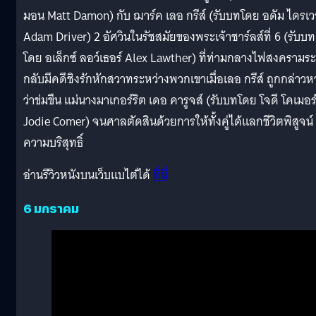
มอน Matt Damon) กับ ฌาร์ค เลอ กรีส์ (รับบทโดย อดัม ไดรเว
Adam Driver) 2 อัศวินในรัชสมัยของพระเจ้าชาร์ลส์ที่ 6 (รับบท
โดย อเล็กซ์ ลอว์เธอร์ Alex Lawther) ที่ท่ามกลางไฟสงครามระ
กลับมีคดีชิงรักหักสวาทระหว่างพวกเขาเมื่อเลอ กรีส์ ถูกกล่าวห
ว่าข่มขืน แม่นางมาเกอร์ริต เดอ คารูจส์ (รับบทโดย โจดี โคเมอร
Jodie Comer) จนศาลตัดสินด้วยการให้ทั้งคู่ได้แลกชีวิตพิสูจน์
ความบริสุทธิ์
อ่านรีวิวหนังบนเว็บแบไต๋ได้
ที่นี่
6 มกราคม