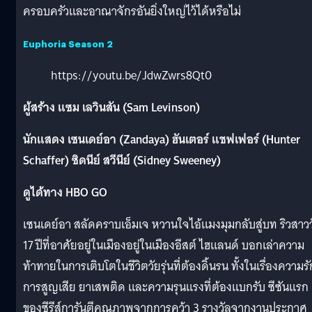
ครอบครัวและอาณาจักรอันยิ่งใหญ่ไว้ได้หรือไม่
Euphoria Season 2
https://youtu.be/JdwZwrs8Qt0
ผู้สร้าง แซม เลวินสัน (Sam Levinson)
นักแสดง เซนเดย์อา (Zandaya) ฮันเตอร์ แชฟเฟอร์ (Hunter
Schaffer) ซิดนีย์ สวีนีย์ (Sidney Sweeney)
ดูได้ทาง HBO GO
เซนเดย์อา สลัดคราบเอ็มเจ หวานใจไอ้แมงมุมกลับสู่บท ริวสาวว
17 ปีที่อาศัยอยู่ในเมืองอยู่ในเมืองอีสต์ ไฮแลนด์ บอกเล่าความ
ท้าทายในการเติบโตในชีวิตวัยรุ่นที่ต้องดิ้นรน ทั้งในเรื่องความรั
การสูญเสีย ยาเสพติด และความรุนแรงที่ต้องแบกรับ ซีซันแรก
ของซีรีส์การันตีคุณภาพจากการคว้า 3 รางวัลจากงานประกาศ