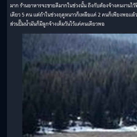
มาก ร้านอาหารจะขายดีมากในช่วงนั้น ถึงกับต้องจ้างคนงานไว้ท
เดียว 5 คน แต่ถ้าในช่วงฤดูหนาวก็เหลือแค่ 2 คนก็เพียงพอแล้
ส่วนปั๊มน้ำมันก็มีลูกจ้างเต็มวันไว้แค่คนเดียวพอ