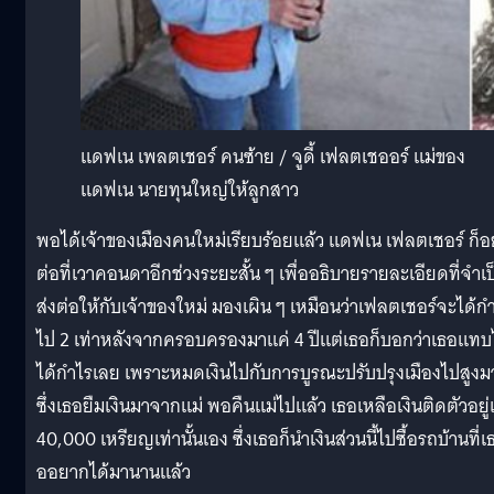
แดฟเน เพลตเชอร์ คนซ้าย / จูดี้ เฟลตเชออร์ แม่ของ
แดฟเน นายทุนใหญ่ให้ลูกสาว
พอได้เจ้าของเมืองคนใหม่เรียบร้อยแล้ว แดฟเน เฟลตเชอร์ ก็อยู
ต่อที่เวาคอนดาอีกช่วงระยะสั้น ๆ เพื่ออธิบายรายละเอียดที่จำเป
ส่งต่อให้กับเจ้าของใหม่ มองเผิน ๆ เหมือนว่าเฟลตเชอร์จะได้ก
ไป 2 เท่าหลังจากครอบครองมาแค่ 4 ปีแต่เธอก็บอกว่าเธอแทบไ
ได้กำไรเลย เพราะหมดเงินไปกับการบูรณะปรับปรุงเมืองไปสูงม
ซึ่งเธอยืมเงินมาจากแม่ พอคืนแม่ไปแล้ว เธอเหลือเงินติดตัวอยู่
40,000 เหรียญเท่านั้นเอง ซึ่งเธอก็นำเงินส่วนนี้ไปซื้อรถบ้านที่เ
ออยากได้มานานแล้ว