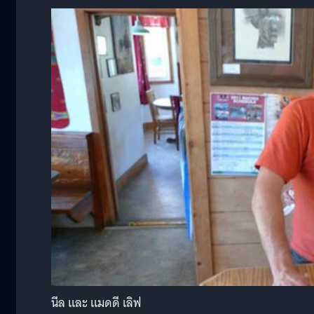
นีล และ แมดดี เลิฟ