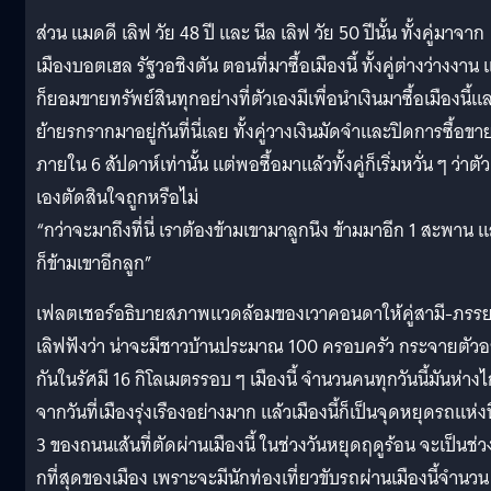
ส่วน แมดดี เลิฟ วัย 48 ปี และ นีล เลิฟ วัย 50 ปีนั้น ทั้งคู่มาจาก
เมืองบอตเฮล รัฐวอชิงตัน ตอนที่มาซื้อเมืองนี้ ทั้งคู่ต่างว่างงาน 
ก็ยอมขายทรัพย์สินทุกอย่างที่ตัวเองมีเพื่อนำเงินมาซื้อเมืองนี้แ
ย้ายรกรากมาอยู่กันที่นี่เลย ทั้งคู่วางเงินมัดจำและปิดการซื้อขา
ภายใน 6 สัปดาห์เท่านั้น แต่พอซื้อมาแล้วทั้งคู่ก็เริ่มหวั่น ๆ ว่าตัว
เองตัดสินใจถูกหรือไม่
“กว่าจะมาถึงที่นี่ เราต้องข้ามเขามาลูกนึง ข้ามมาอีก 1 สะพาน แ
ก็ข้ามเขาอีกลูก”
เฟลตเชอร์อธิบายสภาพแวดล้อมของเวาคอนดาให้คู่สามี-ภรร
เลิฟฟังว่า น่าจะมีชาวบ้านประมาณ 100 ครอบครัว กระจายตัวอย
กันในรัศมี 16 กิโลเมตรรอบ ๆ เมืองนี้ จำนวนคนทุกวันนี้มันห่าง
จากวันที่เมืองรุ่งเรืองอย่างมาก แล้วเมืองนี้ก็เป็นจุดหยุดรถแห่งท
3 ของถนนเส้นที่ตัดผ่านเมืองนี้ ในช่วงวันหยุดฤดูร้อน จะเป็นช่ว
กที่สุดของเมือง เพราะจะมีนักท่องเที่ยวขับรถผ่านเมืองนี้จำนวน