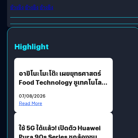
อ้างอิง
อ้างอิง
อ้างอิง
Highlight
อายิโนะโมะโต๊ะ เผยยุทธศาสตร์
Food Technology ชูเทคโนโลยี
“AminoScience” เจาะอินไซต์ผู้
07/08/2026
บริโภคและ B2B
Read More
ใช้ 5G ได้แล้ว! เปิดตัว Huawei
Pura 90s Series ชูกล้องซูม