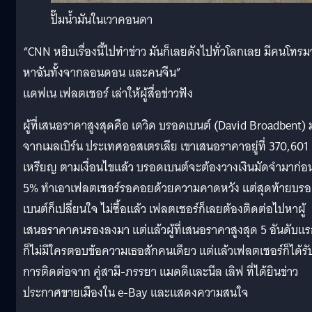
ปั๊มน้ำมันในเวาคอนดา
“CNN หยิบเรื่องนี้ไปทำข่าว มันก็เลยดังไปทั่วโลกเลย มีคนโทรม
หาฉันทั้งจากลอนดอน และคนจีน”
แดฟเน เฟลตเชอร์ เล่าให้ผู้สื่อข่าวฟัง
ผู้ที่เสนอราคาสูงสุดคือ เดวิด บรอดเบนต์ (David Broadbent) 
จากเมลเบิร์น ประเทศออสเตรเลีย เขาเสนอราคาอยู่ที่ 370,601
เหรียญ ตามเงื่อนไขแล้ว บรอดเบนต์จะต้องวางเงินมัดจำมาก่อน
5% ทำเอาเฟลตเชอร์รอคอยด้วยความคาดหวัง แต่สุดท้ายบร
เบนต์ก็เปลี่ยนใจ ไม่ซื้อแล้ว เฟลตเชอร์ก็เลยต้องติดต่อไปหาผู้
เสนอราคาคนรองลงมา แต่แล้วผู้ที่เสนอราคาสูงสุด 5 อันดับแ
ก็ไม่มีใครตอบข้อความเธอสักคนเดียว แต่แล้วเฟลตเชอร์ก็ได้รั
การติดต่อจาก คู่สามี-ภรรยา แมดดีและนีล เลิฟ ที่ได้ยินข่าว
ประกาศขายเมืองใน e-Bay และแสดงความสนใจ