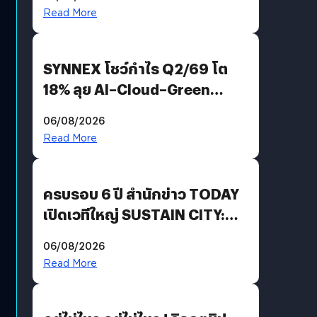
AGI
Read More
SYNNEX โชว์กำไร Q2/69 โต
18% ลุย AI–Cloud–Green
Energy สร้างฐาน Recurring
06/08/2026
Revenue เร่งเครื่อง New
Read More
Growth Engine พร้อมจ่าย
ปันผล 0.10 บาท/หุ้น
ครบรอบ 6 ปี สำนักข่าว TODAY
เปิดเวทีใหญ่ SUSTAIN CITY:
THE GREEN TRANSITION ถก
06/08/2026
แนวทางปรับตัวสู่เศรษฐกิจสี
Read More
เขียวอย่างยั่งยืน