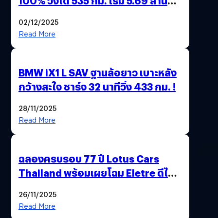
100% วิ่งได้ 535 กม. เริ่ม 5.69 ล้าน
บาท !
02/12/2025
Read More
BMW iX1 L SAV ฐานล้อยาว เบาะหลัง
กว้างสะใจ ชาร์จ 32 นาทีวิ่ง 433 กม. !
28/11/2025
Read More
ฉลองครบรอบ 77 ปี Lotus Cars
Thailand พร้อมเผยโฉม Eletre ดีไซน์
พิเศษ “LOTUS 77th VICTORY”
26/11/2025
Read More