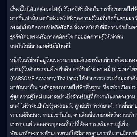
เรื่องนี้ไม่ได้แค่ส่งผลให้ผู้บริโภคมีตัวเลือกในการซื้อรถยนต์ไฟฟ
มากขึ้นเท่านั้น แต่ยังส่งผลไปยังชุดความรู้ใหม่ที่เกิดขึ้นตามมา ที
กระตุ้นให้เกิดการอัปสกิลรีสกิล ทั้งภาคบังคับที่มีความจำเป็นท
ธุรกิจโดยตรงหรือภาคสมัครใจ ต่อยอดความรู้ให้เท่าทัน
เทคโนโลยียานยนต์สมัยใหม่นี้
หนึ่งในบริษัทที่อยู่ในแวดวงยานยนต์และพร้อมเข้ามาพัฒนาองค
ความรู้ในด้านรถยนต์ไฟฟ้าคือ คาร์ซัมย์ อะคาเดมี่ (ประเทศไท
(CARSOME Academy Thailand) ได้ทำการรวบรวมข้อมูลสำค
มาพัฒนาเป็น ‘หลักสูตรรถยนต์ไฟฟ้าพื้นฐาน’ ที่จะช่วยเปิดประ
สู่ชุดความรู้ใหม่ เหมาะอย่างยิ่งสำหรับผู้ที่ทำงานในแวดวงยาน
ยนต์ ไม่ว่าจะเป็นโชว์รูมรถยนต์, ศูนย์บริการรถยนต์, งานซื้อขา
รถยนต์มือสอง, งานประกันภัย, งานสินเชื่อรถยนต์หรืองานบริก
เช่ารถยนต์ ตลอดจนบุคคลทั่วไปที่ต้องการเสริมความรู้เพื่อ
พัฒนาทักษะทางด้านยานยนต์ให้มีมาตรฐานจากทีมงานมืออาช