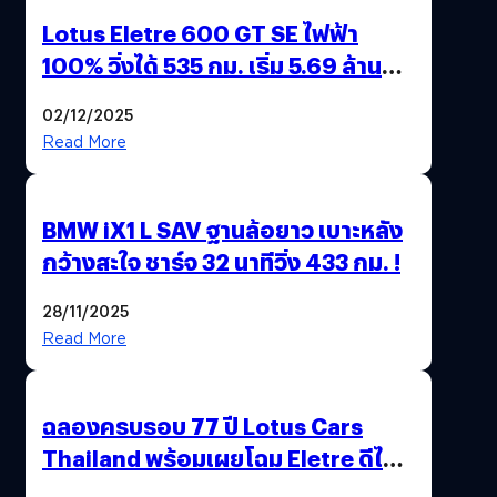
Lotus Eletre 600 GT SE ไฟฟ้า
100% วิ่งได้ 535 กม. เริ่ม 5.69 ล้าน
บาท !
02/12/2025
Read More
BMW iX1 L SAV ฐานล้อยาว เบาะหลัง
กว้างสะใจ ชาร์จ 32 นาทีวิ่ง 433 กม. !
28/11/2025
Read More
ฉลองครบรอบ 77 ปี Lotus Cars
Thailand พร้อมเผยโฉม Eletre ดีไซน์
พิเศษ “LOTUS 77th VICTORY”