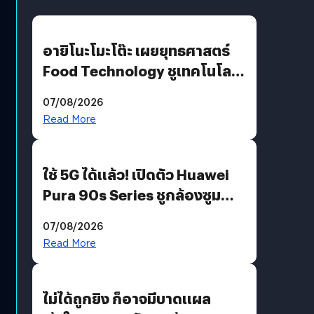
อายิโนะโมะโต๊ะ เผยยุทธศาสตร์
Food Technology ชูเทคโนโลยี
“AminoScience” เจาะอินไซต์ผู้
07/08/2026
บริโภคและ B2B
Read More
ใช้ 5G ได้แล้ว! เปิดตัว Huawei
Pura 90s Series ชูกล้องซูม
200 MP ในรุ่นท็อป
07/08/2026
Read More
ไม่ได้ถูกยิง ก็อาจมีบาดแผล