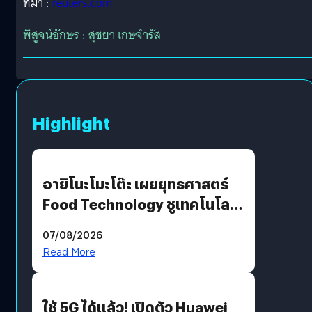
ที่มา :
reuters.com
พิสูจน์อักษร : สุชยา เกษจำรัส
Highlight
อายิโนะโมะโต๊ะ เผยยุทธศาสตร์
Food Technology ชูเทคโนโลยี
“AminoScience” เจาะอินไซต์ผู้
07/08/2026
บริโภคและ B2B
Read More
ใช้ 5G ได้แล้ว! เปิดตัว Huawei