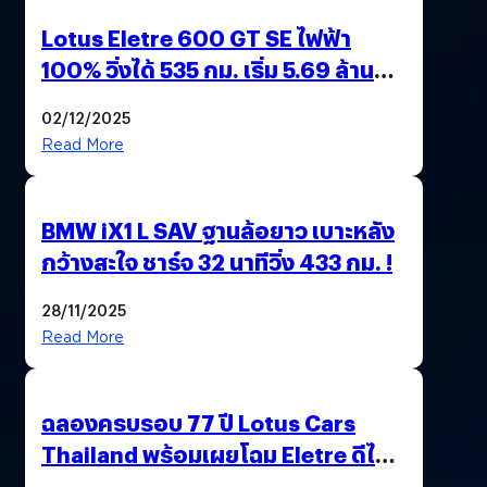
Lotus Eletre 600 GT SE ไฟฟ้า
100% วิ่งได้ 535 กม. เริ่ม 5.69 ล้าน
บาท !
02/12/2025
Read More
BMW iX1 L SAV ฐานล้อยาว เบาะหลัง
กว้างสะใจ ชาร์จ 32 นาทีวิ่ง 433 กม. !
28/11/2025
Read More
ฉลองครบรอบ 77 ปี Lotus Cars
Thailand พร้อมเผยโฉม Eletre ดีไซน์
พิเศษ “LOTUS 77th VICTORY”