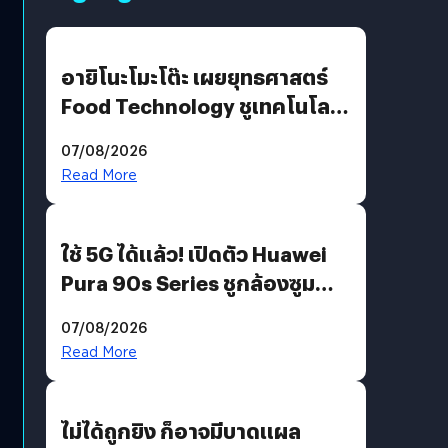
อายิโนะโมะโต๊ะ เผยยุทธศาสตร์
Food Technology ชูเทคโนโลยี
“AminoScience” เจาะอินไซต์ผู้
07/08/2026
บริโภคและ B2B
Read More
ใช้ 5G ได้แล้ว! เปิดตัว Huawei
Pura 90s Series ชูกล้องซูม
200 MP ในรุ่นท็อป
07/08/2026
Read More
ไม่ได้ถูกยิง ก็อาจมีบาดแผล