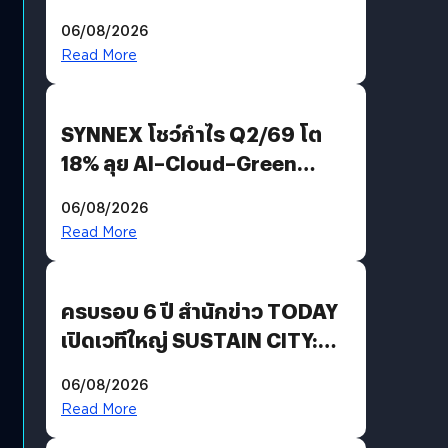
Demis Hassabis ลุยพัฒนา
06/08/2026
AGI
Read More
SYNNEX โชว์กำไร Q2/69 โต
18% ลุย AI–Cloud–Green
Energy สร้างฐาน Recurring
06/08/2026
Revenue เร่งเครื่อง New
Read More
Growth Engine พร้อมจ่าย
ปันผล 0.10 บาท/หุ้น
ครบรอบ 6 ปี สำนักข่าว TODAY
เปิดเวทีใหญ่ SUSTAIN CITY:
THE GREEN TRANSITION ถก
06/08/2026
แนวทางปรับตัวสู่เศรษฐกิจสี
Read More
เขียวอย่างยั่งยืน