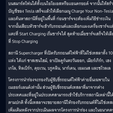
บนสมาร์ตโฟนได้ทั้งบนไอโอเอสหรือแอนดรอยด์ จากนั้นให้สร้
บัญชีของ Tesla เสร็จแล้วให้เลือกเมนู Charge Your Non-Tesla
และค้นหาสถานีที่อยู่ในพื้นที่ ก่อนชาร์จจะต้องเพิ่มวิธีชำระเงิน
จากนั้นเสียบหัวชาร์จเข้ากับรถยนต์และเลือกแผงเครื่องชาร์จแล
แตะที่ Start Charging เริ่มชาร์จได้ สุดท้ายเมื่อชาร์จเสร็จให้เล
ที่ Stop Charging
สถานี Supercharger ที่เปิดรับรถยนต์ไฟฟ้าที่ไม่ใช่เทสลาทั้ง 10
แห่ง ได้แก่ ซาสเซนไฮม์, อาเปิลดูร์นตะวันออก, เมียร์เกิร์ก, เฮง
เกโล, ทิลเบิร์ก, ดุยเวน, บรูคลิน, นาร์เดน, เอมเนส และซโวลเล
โครงการนำร่องจะรองรับผู้ขับขี่รถยนต์ไฟฟ้าค่ายอื่นเฉพาะใน
เนเธอร์แลนด์เท่านั้น ส่วนผู้ขับขี่รถยนต์เทสลาที่มาจากต่าง
ประเทศและที่อยู่ในประเทศสามารถเข้าใช้บริการสถานีเหล่านี้ได
ตามปกติ ทั้งนี้เทสลาจะขยายสถานีให้รองรับรถยนต์ที่ไม่ใช่เท
เพิ่มเติมหลังจากประเมินผลจากโครงการนำร่อง และในอนาคต