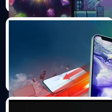
Playable Builders ที่ทำร่วมกับ YouTube จะดูเหมือนเป็นโปร
Read More
เจกต์เล็ก ๆ แต่มันถือว่าใหญ่มากถ้าเทียบกับการที่ YouTube
ร่วมมือกับการใช้ AI เข้ามาสร้างประสบการณ์ให้ครีเอเตอร์
แม้ว่าก่อนหน้านี้ YouTube จะไล่แบนเนื้อหาที่สร้างมาจาก AI
17/12/2025
ก็ตาม คอนเซปต์ของ Playable Builders เครื่องมือนี้เป็นเว็บ
แอปพลิเคชันต้นแบบที่ขับเคลื่อนด้วยโมเดล Gemini 3 ช่วยให้
วิจัยชี้ ปี 2026 ยอดจัดส่งสมาร์ตโฟนทั่วโลก
YouTube Creators ที่ได้รับเลือก สามารถสร้างมินิเกม (Bite-
ส่อแววดิ่ง เนื่องจากราคาชิปพุ่งสูง
sized games)…
รายงานล่าสุดจาก Counterpoint Research เมื่อวันที่ 16
ธันวาคม 2025 คาดการณ์ว่า ยอดการจัดส่งสมาร์ตโฟนทั่วโลก
จะลดลง 2.1% ในปี 2026 เนื่องจากต้นทุนชิ้นส่วนที่พุ่งสูงขึ้นมี
แนวโน้มที่จะส่งผลกระทบต่อความต้องการ โดยผู้ผลิตราย
ใหญ่จากจีน เช่น HONOR, OPPO และ vivo จะได้รับผลกระ
รัชนี สังข์แก้ว
| 233 days ago
ทบมากที่สุดจากการประมาณการครั้งก่อน ในช่วงไม่กี่เดือนที่
Read More
ผ่านมา ห่วงโซ่อุปทานอิเล็กทรอนิกส์ทั่วโลกได้รับผลกระทบ
จากปัญหาการขาดแคลนชิปหน่วยความจำรุ่นเก่า เนื่องจากผู้
ผลิตหันมาให้ความสำคัญกับชิปหน่วยความจำระดับไฮเอนด์ที่
17/12/2025
ออกแบบมาสำหรับแอปพลิเคชัน AI Counterpoint Research