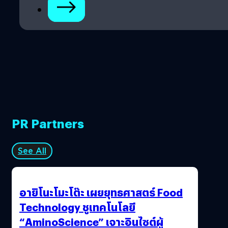
ปี โดยอ้างว่าที่นายควอนทำไปทั้งหมดเป็นเพราะความเย่อหยิ่ง
อวดดี และความสิ้นหวัง ไม่ได้ทำไปเพราะความโลภส่วนตัว แต่
ทางอัยการโต้แย้งว่านายควอนควรได้รับโทษจำคุก 12 ปี…
PR Partners
See All
อายิโนะโมะโต๊ะ เผยยุทธศาสตร์ Food
Technology ชูเทคโนโลยี
“AminoScience” เจาะอินไซต์ผู้