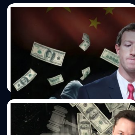
18/12/2025
Reuters แฉซ้ำเบื้องลึก Meta ยอมให้มิจฉาชีพ
จีนยิงแอดไปทั่วโลก เพื่อแลกรายได้แสนล้าน !
ในโลกธุรกิจบางครั้งจริยธรรมก็ต้องพ่ายแพ้ให้กับตัวเลขราย
ได้ และดูเหมือนว่ากรณีล่าสุดของ Meta บริษัทแม่ของ
Facebook และ Instagram อาจเป็นเครื่องยืนยันประโยคนี้ได้ดี
ที่สุด จากกรณีที่ Reuters เปิดเผยเอกสารภายใน ที่ชี้ให้เห็น
ความจริงว่า Meta รู้ทั้งรู้ว่าโฆษณาจำนวนมหาศาลจากจีนเป็น
อมลวรรณ ศรัทธานนท์
| 232 days ago
มิจฉาชีพ แต่กลับเลือกที่จะเพิกเฉยและประนีประนอม เพื่อ
Read More
รักษาบ่อเงินบ่อทองมูลค่าหลายพันล้านเหรียญสหรัฐฯ เอาไว้
จีนแบน Facebook แต่ Facebook รวยเพราะจีน ? เป็นเรื่อง
ตลกร้ายที่เราก็ต่างรู้กันดีว่า รัฐบาลจีนบล็อกไม่ให้ประชาชน
17/12/2025
เล่น Facebook หรือ Instagram แต่กลับอนุญาตให้บริษัทจีน
ใช้แพลตฟอร์มเหล่านี้ ‘ยิงโฆษณา’ ไปหาลูกค้าในต่างประเทศ
มัสก์ กอดชื่อ Twitter แน่น ! ยันจะฟ้องแหลก
ได้ จึงทำให้ธุรกิจนี้ทำเงินให้ Meta มหาศาล ในปี 2024 และ
หลังมีสตาร์ตอัปเอาชื่อ Twitter ไปจด
เพียงปีเดียว Meta กวาดรายได้จากผู้ลงโฆษณาในจีนไปถึง