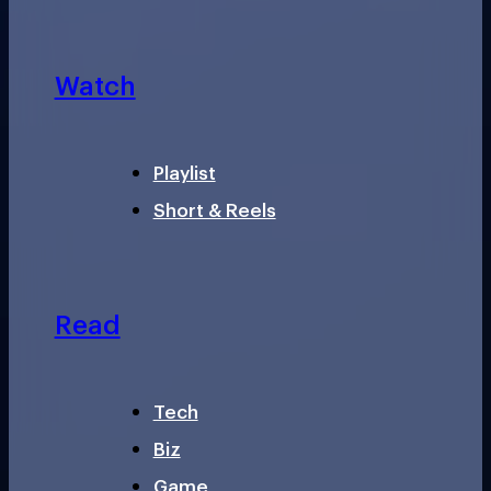
Watch
Playlist
Short & Reels
Read
Tech
Biz
Game