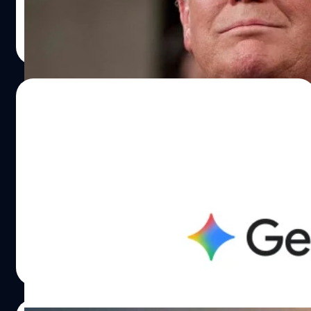
ทางฝั่งนักเศรษฐศาสตร์ของจีนมองว่า AI เปรียบเสมือน
กลางระดับชาติและลดทอนอำนาจของแต่ละรัฐในการออก
‘เครื่องมือ’ ในการสร้าง ‘Superintelligence’ คือ AI จะถูกนำ
กฎหมายควบคุมปัญญาประดิษฐ์ หรือ AI ด้วยตนเอง สาระ
กานต์สิรี บัววิชัยศิลป์
| 238 days ago
มาพัฒนาคุณภาพการผลิตสินค้าและบริการควบคู่กับการ
สำคัญ ทรัมป์สั่งการให้กระทรวงยุติธรรมจัดตั้งคณะทำงาน
Read More
ครองตลาดอื่นเช่น รถไฟฟ้า แผงโซลาร์ และแบตเตอรี่…
พิเศษ เพื่อยื่นฟ้องหรือคัดค้านกฎหมาย AI ของรัฐต่าง ๆ ที่ขัด
แย้งกับนโยบายของรัฐบาลกลาง และสั่งการให้กระทรวง
พาณิชย์พิจารณา ‘ตัดสิทธิ์’ เงินทุนสนับสนุนด้านอินเทอร์เน็ต
12/12/2025
บรอดแบนด์ในอนาคต สำหรับรัฐที่ออกกฎหมายควบคุม AI ที่
รัฐบาลมองว่าเป็นภาระหรือเข้มงวดเกินไป แรงผลักดันนี้มา
Chrome iOS อัปเกรดใหญ่ มี Gemini มาในตัว
จากกลุ่มนักลงทุน AI และฝ่ายอนุรักษ์นิยม รวมถึงเดวิด แซ็กส์
สรุปเว็บ-ถามตอบได้ทันที
(David Sacks) ที่ปรึกษาด้าน AI และคริปโทฯ ของทำเนียบขาว
ที่มองว่าหากปล่อยให้ 50 รัฐ ต่างคนต่างออกกฎ จะเกิดกฎ
หลังจากที่มีข่าวลือและรอคอยกันมาตั้งแต่เดือนกันยายน
เกณฑ์ที่ไร้มาตรฐานกลาง ซึ่งจะขัดขวางการเติบโตของ
ล่าสุด Google Chrome เวอร์ชัน iOS สำหรับผู้ใช้งาน iPhone
Silicon Valley และลดความสามารถในการแข่งขันของสหรัฐฯ
และ iPad ได้เริ่มทยอยปล่อยฟีเจอร์ AI อย่าง Gemini ให้ใช้
ในเวทีโลก โดยคำสั่งนี้ก็เน้นพุ่งเป้าไปที่กฎหมายของรัฐ
งานได้ภายในแอปฯ เบราวเซอร์แล้ว โดยจะเริ่มใช้ใน
โคโลราโด ซึ่งพยายามจำกัดความลำเอียงของอัลกอริทึม
สหรัฐอเมริกาเป็นประเทศแรกก่อน โดยสังเกตได้จากบริเวณ
วัทนวิภา ทานะวงศ์
| 238 days ago
(Bias) ทรัมป์เองก็มองว่าการที่รัฐโคโลราโดทำแบบนี้เป็นการ
แถบที่อยู่ของเว็บไซต์ Address bar ด้านซ้ายมือ จากเดิมที่เป็น
Read More
พยายาม 'แฝงอุดมคติเชิงอุดมการณ์บางอย่าง’ หรืออาจยัด
รูปกล้อง หรือ Google Lens ตอนนี้ได้เปลี่ยนมาเป็นไอคอน
ค่านิยมทางการเมืองลงไปในกฎหมายได้ …
หน้ากระดาษที่มีรูปดาวของ Gemini แทน ซึ่งเมื่อเราแตะที่
ไอคอนนี้ก็จะมีเมนู Page tools เลื่อนขึ้นมาพร้อม 2 ตัวเลือก