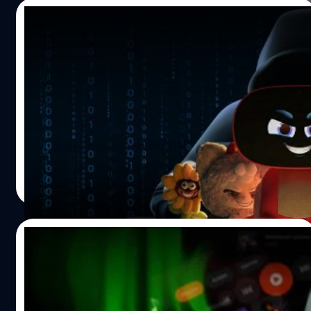
ลูกค้าทรู ดีแทค ที่ได้มาร่วมกระทบไหล่ 4 นักแสดงดาวรุ่งพุ่ง
16/12/2025
แรง เก่ง น้ำปิง เติ้ล และ เฟิร์สวัน จากซีรีส์ “เขมจิราต้องรอด”
แบบใกล้ชิด งานนี้ไม่เพียงแค่เสิร์ฟความฟิน แต่ยังเป็นการ
เตือนภัย ! ของเล่นเด็ก สร้างด้วย ‘AI’ ไม่
พิสูจน์ให้เห็นชัดเจนว่า เป็นลูกค้าทรู ดีแทค ไม่เพียงแค่ได้รับ
ปลอดภัย เสี่ยงข้อมูลทางเพศ-อ่อนไหว กระทบ
บริการจากเครือข่ายมาตรฐานใหม่ที่ดีที่สุด แต่ยังได้รับสิทธิ์
พัฒนาการเด็ก
เข้าร่วมกิจกรรมสุดพิเศษเหนือระดับ ที่สงวนสิทธิ์ไว้เฉพาะ
ของเล่นสำหรับเด็กที่ใช้ AI เป็นส่วนหนึ่งในการสร้างปฏิสัมพันธ์
ลูกค้าคนสำคัญเท่านั้น ภายใต้แนวคิด “UP สัญญาณ UP
และหวังสร้างพัฒนาการในเด็กกำลังเป็นที่นิยม แม้ AI เป็น
ความสุข UP ทุกชีวิตให้เป็นเรื่องบันเทิง” สะท้อนพลังของเครือ
เทคโนโลยีใหม่ของโลก แต่ก็ไม่ได้รับประกันถึงความปลอดภัย
ข่ายที่ดีขึ้น ส่งมอบประสบการณ์สร้างความสุขที่ดียิ่งขึ้นในทุก
ล่าสุดผู้เชี่ยวชาญได้ออกมาเตือนถึงความไม่ปลอดภัยและ
มิติ…
ผลกระทบที่ไม่คาดคิดต่อเด็กเล็ก เนื่องจากเทคโนโลยี AI
รัตนาภรณ์ ศรีนวลจันทร์
| 234 days ago
เหล่านี้ยังใหม่เกินไป และยังไม่มีการทดสอบความปลอดภัย
Read More
เพียงพอ รายงานวิจัยล่าสุดจาก U.S. Public Interest
Research Group Education Fund (PIRG) องค์กรไม่แสวงผล
กำไรที่มุ่งเน้นด้านความปลอดภัยของผู้บริโภค และการ
16/12/2025
ทดสอบโดย NBC News ได้เปิดเผยว่าของเล่น AI ยอดนิยม
หลายชิ้นให้ข้อมูลที่ไม่เหมาะสม เป็นอันตราย และนำเสนอ
เธอมีชั้นก็มี ! Spotify ท้าชน Apple Music
เนื้อหาทางเพศแก่ผู้ใช้ นำมาซึ่งความกังวลใหม่เกี่ยวกับผลกระ
ด้วยการเพิ่มฟีเจอร์ MV แบบเดียวกัน กั๊ก No.1
ทบทางพัฒนาการ การทดสอบของเล่น AI ยอดนิยม 5 ชิ้น
ตลาดสตรีมมิงเพลง