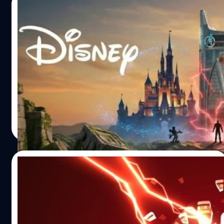
12/12/2025
นั่นคือ Search screen (ค้นหาบนหน้าจอแบบเดิม) และ “Ask
Gemini” ฟีเจอร์นี้ทำอะไรได้บ้าง ? เมื่อกดใช้งาน Ask Gemini
Disney ทุ่ม 1,000 ล้านเหรียญสหรัฐฯ ลงทุน
ตัวแอปฯ จะแสดงหน้าต่างซ้อนขึ้นมาเหนือหน้าเว็บ ดีไซน์
OpenAI เปิดทางนำตัวละครดังมาสร้างวิดีโอ
คล้ายกับบน Android พร้อมแชร์ URL หน้าที่เราเปิดอยู่ให้ AI
AI ผ่าน Sora
ทันที…
ปัญหายุ่งเหยิงที่เกิดขึ้นกับการเจนภาพ/วิดีโอด้วย AI แล้วติด
ลิขสิทธิ์อาจจะเริ่มหมดไปแล้ว เพราะตอนนี้ Disney ตัดสินใจ
ทุ่ม 1,000 ล้านเหรียญสหรัฐฯ (ประมาณ 34,000 ล้านบาท)
ให้กับ OpenAI ปล่อยคาแรกเตอร์ลิขสิทธิ์ในคลังของ Disney
ไม่ว่าจะเป็น Marvel, Pixar และอื่น ๆ มากมายให้ใช้ในการ
กานต์สิรี บัววิชัยศิลป์
| 238 days ago
สร้างสรรค์ผลงานได้แบบไม่ติดลิขสิทธิ์ เริ่มใช้ได้ต้นปีหน้า ตัว
Read More
ละครไหนที่สามารถนำไปเจน (กับ OpenAI) ได้บ้าง ?
อาณาจักรของ Disney มีหลายตัวละครมาก ๆ ที่เราคุ้นตากัน
มาแต่ไหนแต่ไร และมันไม่ใช่แค่เหล่าเจ้าหญิง นางฟ้า หรือหนู
12/12/2025
มิกกี้แค่นั้นแน่ ๆ แต่ยังรวมไปถึงตัวละครจาก Star Wars, คา
แรกเตอร์แสนซนสุดน่ารักจาก Pixar, แฟรนไชส์เหล่าฮีโรใน
โด ควอน ผู้อยู่เบื้องหลังวิกฤตตลาดคริปโทฯ
Marvel ทั้งหมดนี้เขาไฟเขียวให้ Sora และ ChatGPT Images
มูลค่า 40,000 ล้านเหรียญสหรัฐฯ ถูกตัดสินจำ
เอาไปเจนได้แบบฉ่ำ ๆ แม้ว่าจะไฟเขียวคาแรกเตอร์มากมาย
คุก 15 ปี
กว่า 200 ตัว แต่…
วันที่ 11 ธันวาคม 2025 ที่ผ่านมา นาย โด ควอน (Do Kwon)