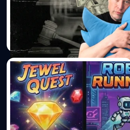
18,000 ล้านเหรียญสหรัฐฯ (หรือราว 6 แสนล้านบาท) คิด
ยอมง่าย ๆ ก็ไม่ใช่พี่ ! ถึงแม้ชื่อและโลโก้ Twitter จะเปลี่ยนเป็น
เป็นกว่า 10% ของรายได้ทั้งโลก แต่ปัญหาคือ เงินก้อนนี้ไม่ได้
X มานานแล้ว แต่ดูเหมือนว่า อีลอน มัสก์ (Elon Musk) จะยัง
ขาวสะอาดทั้งหมด เอกสารภายในระบุว่า เงินกว่า 3,000 ล้าน
ไม่ยอมปล่อยวางอดีตง่าย ๆ และล่าสุดได้ออกมาเคลื่อนไหว
เหรียญสหรัฐฯ (ประมาณ 19%…
ครั้งใหญ่ ทั้งงัดข้อกฎหมายและแก้เงื่อนไขการใช้งาน เพื่อ
ประกาศให้โลกรู้ว่า ‘ชื่อ Twitter ข้าใครอย่าแตะ’ เรื่องราว
อมลวรรณ ศรัทธานนท์
| 233 days ago
ความวุ่นวายนี้เริ่มต้นขึ้นเมื่อมีสตาร์ตอัปเจ้าหนึ่งในรัฐ
Read More
เวอร์จิเนียที่ใช้ชื่อโปรเจกต์ว่า ‘Operation Bluebird’ พยายาม
จะชิงจังหวะยื่นจดทะเบียนเครื่องหมายการค้าคำว่า ‘Twitter’
ตัดหน้า X โดยอ้างเหตุผลว่า ทาง X ได้ ‘ละทิ้ง’ แบรนด์นี้ไป
17/12/2025
แล้ว ตั้งแต่ตอนที่มัสก์ทวีตประกาศบอกลาแบรนด์นกฟ้า (bid
adieu to the twitter brand) เมื่อกลางปี 2023 แต่ความน่า
Google รุกหนัก ! ส่ง Gemini 3 บุก YouTube
สนใจอยู่ที่ตัวละครเบื้องหลังสตาร์ตอัปรายนี้นั้นไม่ใช่ตาสีตา
ให้สร้างเกมได้แบบไม่ต้องเขียนโคด พร้อมเผย
สาที่ไหน แต่มีแกนนำเป็นถึงทนายความ 2 คน โดยหนึ่งในนั้น
โฉมเบราว์เซอร์ AI ตัวใหม่
คือ สตีเฟน โคตส์ (Stephen Coates) อดีตทนายความด้าน
YouTube ตัดครีเอเตอร์สร้าง AI ด้วยการนำเข้า AI เองหรือ
เครื่องหมายการค้าของ Twitter…
เปล่า ? เพราะล่าสุด YouTube ประกาศโปรเจกต์เบตา (Open
Beta) ‘Playable Builders’ แอปฯ โพรโทไทป์ที่ใช้ Gemini 3
มาสร้างเกมจิ๋ว โดยที่ครีเอเตอร์ไม่ต้องเขียนโคดเองให้ลำบาก
! ปีนี้ Google เล่นใหญ่ทุกเรื่องจริง ๆ และแม้ว่าการเปิดตัว
กานต์สิรี บัววิชัยศิลป์
| 233 days ago