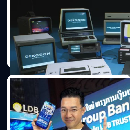
ระบุเมื่อเดือนที่แล้วว่า การที่ NVIDIA หันมาใช้ชิปหน่วยความ
ทำไม GenZ ถึงเทโลกออนไลน์ หันมาซบ Retro
จำแบบเดียวกับสมาร์ตโฟนในเซิร์ฟเวอร์ AI อาจทำให้ราคา
Tech ทั้งแผ่นเสียง DVD และเครื่องเกม
หน่วยความจำสำหรับเซิร์ฟเวอร์เพิ่มขึ้นเป็นสองเท่าภายใน
ปลายปี 2026 เนื่องจากเซิร์ฟเวอร์ AI แต่ละตัวต้องการชิป
ในยุคที่คอนเทนต์บนโซเชียลมีเดียมีให้เสพไม่รู้จบ เพลงนับ
หน่วยความจำมากกว่าโทรศัพท์มือถือ การเปลี่ยนแปลงนี้คาด
ล้านหาฟังได้แค่ปลายนิ้วผ่านแอปฯ สตรีมมิง หรือภาพยนตร์ที่
ว่าจะสร้างความต้องการชิปสูงขึ้นอย่างฉับพลัน โดยที่
แค่นึกอยากดูก็กดดูได้ทันทีโดยไม่ต้องก้าวขาออกจากบ้าน
อุตสาหกรรมชิปยังไม่พร้อมรับมือ “สิ่งที่เราเห็นตอนนี้คือตลาด
แต่ใครจะเชื่อว่าสิ่งของยุคแอนะล็อก (Analog) และเรโทร
ระดับล่าง (ต่ำกว่า 200 เหรียญสหรัฐฯ) ได้รับผลกระทบอย่าง
(Retro) กลับกลายเป็นสินค้าที่ได้รับความนิยมสวนกระแส และ
วัทนวิภา ทานะวงศ์
| 233 days ago
รุนแรงที่สุด โดยต้นทุนการผลิต (Bill of Materials หรือ
กำลังกวาดรายได้จากกลุ่มคนรุ่นใหม่อย่าง Gen Z ไปอย่างน่า
Read More
BoM) เพิ่มขึ้น 20-30% ตั้งแต่ต้นปี ส่วนตลาดระดับกลางและ
เหลือเชื่อ แล้วทำไม Gen Z ถึงโหยหาเทคโนโลยีเก่า ๆ ? ถ้า
ระดับสูงจะเพิ่มขึ้น 10-15%” ผู้อำนวยการฝ่ายวิจัยของ…
ลองสังเกตดูดี ๆ วัยรุ่น Gen Z ทุกวันนี้ อาจไม่ได้มีแค่สมาร์ต
โฟน แท็บเล็ต แต่กลับมีกล้อง Compact รุ่นเก่าหรือเครื่องเล่น
17/12/2025
เทปคาสเซ็ตจากตลาดวินเทจ คำถามคือ เกิดอะไรขึ้นกับเจเนอ
เรชันที่โตมากับอินเทอร์เน็ต ทำไมพวกเขาถึงโหยหาเทคโนโลยี
หนุ่ย พงศ์สุข บุกเวียงจันทน์ ! ขึ้นเวที LDB
ที่ดูเหมือนจะหายไปแล้ว ? เบื่อ Subscription ขอเป็นเจ้าของ
Night เจาะลึกจุดเปลี่ยนธนาคารลาวสู่ยุค
จริง ๆ ดีกว่า ในขณะที่คนส่วนใหญ่คุ้นชินกับการจ่ายรายเดือน
Group Banking !
ให้แอปฯ สตรีมมิงดูหนังอย่าง Netflix หรือ Disney+ เพื่อเช่า
หนุ่ย พงศ์สุข หิรัญพฤกษ์ บินลัดฟ้าข้ามโขงมุ่งตรงสู่นครหลวง
สิทธิ์ในการดูหนังหรือฟังเพลง แต่เราแทบไม่ได้เป็นเจ้าของ
เวียงจันทน์ สปป.ลาว เพื่อร่วมเป็น Guest Speaker คนสำคัญ
อะไรเลย หากแพลตฟอร์มล่ม ลิขสิทธิ์หมดอายุ หรือเราหยุด
ในงานใหญ่แห่งปี Lao Development Bank Night การมา