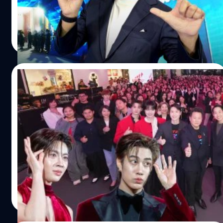
จ่ายเงิน ทุกอย่างก็หายวับไปกับตา ประเด็นนี้ทำให้ Gen Z เริ่ม
เยือนครั้งนี้ไม่ใช่เรื่องบังเอิญ แต่เพราะ Lao Development
หันกลับมาสะสม DVD…
Bank (LDB) หรือ ธนาคารพัฒนาลาว กำลังมี Big Move ครั้ง
อมลวรรณ ศรัทธานนท์
| 233 days ago
สำคัญที่สั่นสะเทือนวงการการเงินฝั่งซ้ายแม่น้ำโขง ด้วยการ
Read More
ประกาศวิสัยทัศน์ใหม่ ที่ไม่ได้มองธนาคารเป็นแค่ที่เก็บเงิน แต่
กำลังเปลี่ยนโฉมสู่การเป็น Group Banking เต็มรูปแบบ 3 มุม
มองจาก ‘หนุ่ย พงศ์สุข’ บนเวที LDB Night ในฐานะ Guest
16/12/2025
Speaker หนุ่ย พงศ์สุข ได้ขึ้นเวทีแชร์มุมมองต่อหน้าแขกผู้มี
เกียรติ โดยชี้ให้เห็นว่า LDB กำลังเดินมาถูกทางและล้ำหน้า
True x iQIYI มอบของขวัญล้ำค่าส่งท้ายปี
กว่าหลาย ๆ ที่ ใน 3 ประเด็นหลัก ๆ 1. จาก…
True x iQIYI เขมจิราต้องทรู Best with
True5G ประสบการณ์เอกสิทธิ์สุดเอ็กซ์คลูซีฟ
ปลดล็อกลิมิตความบันเทิงด้วยสิทธิพิเศษที่เหนือระดับ
ปรากฏการณ์ความสุขทะลุจอ!… ทรู คอร์ปอเรชั่น ผนึกกำลัง
iQIYI (อ้ายฉีอี้) บ้านของความบันเทิงยอดนิยมแห่งเอเชีย
เสิร์ฟความสุขส่งท้ายปี ตอกย้ำเป็นลูกค้าทรู ดีแทค “คุ้มที่สุด”
ได้ทั้งสัญญาณคุณภาพ และสิทธิพิเศษที่เหนือกว่า มอบของ
อมลวรรณ ศรัทธานนท์
| 234 days ago
ขวัญชิ้นพิเศษให้ลูกค้าคนสำคัญ กับงาน “True x iQIYI เขมจิ
Read More
ราต้องทรู Best with True5G” สุดเอ็กซ์คลูซีฟ ที่เพิ่งจบลงไป
อย่างประทับใจ ท่ามกลางเสียงกรี๊ด และรอยยิ้มจากแฟนคลับ