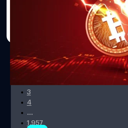
นักธุรกิจชาวเกาหลีใต้ผู้ทรงอิทธิพลในวงการคริปโทฯ อายุ 34
ปี ซึ่งเป็นผู้ร่วมก่อตั้ง Terraform Labs และออกแบบสกุลเงิน
ดิจิทัล Luna และ TerraUSD ถูกศาลสหรัฐฯ พิพากษาจำคุก
เป็นเวลา 15 ปี โดยก่อนหน้านี้นายควอนได้ออกแบบสกุลเงิน
รัชนี สังข์แก้ว
| 238 days ago
ดิจิทัลขึ้นมา ได้แก่ TerraUSD และ Luna หลังจากนั้นก็ได้
Read More
โกหกเกี่ยวกับความเสถียรของสกุลเงินดิจิทัลของเขา และ
ทำการหลอกลวงเพื่อปั่นราคาของคริปโทฯ เหล่านั้นด้วย แต่ใน
ที่สุดสกุลเงินดิจิทัลของเขาก็สูญเสียมูลค่าเกือบทั้งหมดไปใน
เวลาเพียงชั่วข้ามคืน ก่อให้เกิดปฏิกิริยาลูกโซ่อันนำไปสู่การล่ม
สลายของบริษัทคริปโทเคอร์เรนซีรายใหญ่หลายราย และได้
1
ทำลายบริษัทสตาร์ตอัปที่กำลังสร้างธุรกิจโดยใช้เทคโนโลยี
2
ของเขาด้วย เมื่อเกิดความเสียหายมากมายขนาดนี้ นายควอน
จึงถูกตั้งข้อหาฉ้อโกง และมีการไล่ล่าตัวในระดับนานาชาติที่
3
ครอบคลุมทั้งเอเชียและยุโรป เขาหลบหนีและใช้เวลาอยู่ในเซ
4
อร์เบีย จนถูกจับกุมในมอนเตเนโกรเมื่อเดือนมีนาคม 2023
ขณะที่พยายามขึ้นเครื่องบินไปดูไบโดยใช้หนังสือเดินทาง
…
ปลอม หลังจากถูกจับกุม นายควอนได้ยอมรับสารภาพในที่สุด
1,957
ซึ่งทนายความของนายควอนได้ขอให้ศาลตัดสินจำคุกไม่เกิน 5