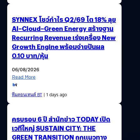
SYNNEX โชว์กำไร Q2/69 โต 18% ลุย
AI–Cloud–Green Energy สร้างฐาน
Recurring Revenue เร่งเครื่อง New
Growth Engine พร้อมจ่ายปันผล
0.10 บาท/หุ้น
06/08/2026
Read More
ทีมคอนเทนต์ BT
| 1 days ago
ครบรอบ 6 ปี สำนักข่าว TODAY เปิด
เวทีใหญ่ SUSTAIN CITY: THE
GREEN TRANSITION ถกแนวทาง