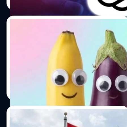
Read More
การสตรีมที่มีคุณภาพเสียงสูงขึ้นได้ กุสตาฟ กิลเลนฮัมมาร์
เปลือยอย่างที่หลายคนเข้าใจ แต่มันคือการปลดล็อกความ
(Gustav Gyllenhammar)…
สามารถในการสนทนาให้ลึกซึ้งยิ่งขึ้น ความท้าทายของการใช้
AI ไม่ใช่แค่การสร้างเนื้อหา แต่รวมถึงการคัดกรองคนเข้าใช้
15/12/2025
งานด้วย เพราะ OpenAI มองว่าวิธีคัดกรองแบบเดิม ๆ ที่ให้ผู้
ใช้กดปุ่มยืนยันอายุ (Honor System) ค่อนข้างที่จะล้าสมัย
ฟินได้แต่ระวังหลุด ! ของเล่นผู้ใหญ่อาจเป็น
และเชื่อถือไม่ได้ สิ่งที่พวกเขากำลังซุ่มพัฒนาคือ AI Age-
‘เครื่องมือเก็บข้อมูลส่วนตัว’ และอาจหลุดได้
Prediction Model หรือระบบ AI ที่สามารถคาดการณ์อายุผู้ใช้
ง่ายที่สุดแต่คนไม่ค่อยระวัง
งานได้เอง โดยวิเคราะห์จาก 'พฤติกรรมการพิมพ์' และ 'บริบท
หลาย ๆ ครั้งที่เราซื้อของมาใหม่ โดยเฉพาะแกดเจ็ตหรือ
การสนทนา' ว่าคนที่กำลังคุยอยู่เป็นเด็กหรือผู้ใหญ่ ซึ่งทาง
อุปกรณ์เทคโนโลยีที่ต้องมีการกด ‘ยอมรับ’ หลังจากให้อ่าน
OpenAI จะพัฒนาและทดสอบระบบนี้จนกว่าจะแม่นยำก่อนจะ
นโยบายยาวหลายหน้า แล้วจึงใช้งานได้ และหลาย ๆ ครั้ง เรา
ปล่อยให้ใช้งาน ในตอนนี้เริ่มมีการทดสอบระบบนี้ในบาง
ก็มักจะกดยอมรับทันที โดยที่ไม่ได้อ่านอย่างครบถ้วนเพราะมัน
ประเทศแล้ว Adult Mode มีไว้ทำไม ?…
ยาวเกินไป (คนไทยเราอ่านไม่เกิน 8 บรรทัดซะด้วย) และท้าย
กานต์สิรี บัววิชัยศิลป์
| 235 days ago
ที่สุดสิ่งที่เรา ‘ไม่ได้อ่านอย่างถี่ถ้วน’ แต่กดยอมรับนั่นอาจนำ
Read More
ไปสู่จุดกำเนิดของข้อมูลส่วนตัวรั่วไหลได้ง่าย ๆ โดยเฉพาะ
อุปกรณ์ที่มีแอปฯ ควบคุมอย่างของเล่นผู้ใหญ่ ซึ่งก็เป็นประเด็น
ที่เรากำลังจะแบไต๋ในบทความนี้ ของเล่นผู้ใหญ่ กับความนิยม
15/12/2025
ที่พุ่งสูงกว่าที่เคย ในวันที่เทรนด์ 'Self Love' หรือการรักตัวเอง
ไม่ได้จำกัดอยู่แค่เรื่องอาหารการกิน หรือการเลือกเป็นโสด
ชนะศึกแต่แพ้สงคราม ? เมื่อสหรัฐฯ All-in