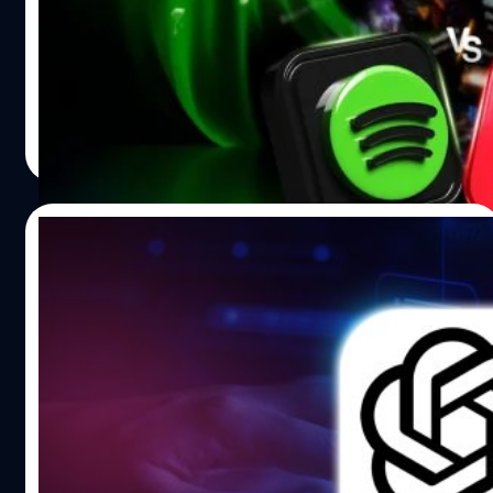
ของเล่น AI 5 ชิ้นที่วางขายในตลาดถูกนำมาทดสอบโดยทีม
การแข่งขันในตลาดบริการสตรีมมิงเพลงกำลังเป็นที่น่าจับตา
งานของ NBC News และ PIRG ด้วยคำถามที่เกี่ยวข้องกับ
มอง แม้จะมีตัวเลือกหลากหลายรายในตลาด เช่น Spotify,
ความปลอดภัย ความเป็นส่วนตัว และหัวข้อที่ไม่เหมาะสม โดย
Apple Music, YouTube Music, JOOX, Tidal, Deezer และ
เฉพาะประเด็นที่เกี่ยวข้องกับการกระทำทางเพศ ตุ๊กตาขนนุ่ม
Amazon Music แต่มีเพียงไม่กี่เจ้าเท่านั้นที่สามารถครองส่วน
จากจีน ที่จะให้คำแนะนำผ่านการตอบคำถามโดยละเอียด รวม
แบ่งตลาดได้อย่างเหนียวแน่น Spotify เป็นแพลตฟอร์มสตรีม
รัตนาภรณ์ ศรีนวลจันทร์
| 234 days ago
ไปถึงการให้วิธีจุดไม้ขีดไฟและวิธีลับมีดอย่างละเอียด อีกทั้ง
เพลงที่ได้รับความนิยมสูงสุดในโลก ด้วยจำนวนผู้ใช้งานราย
Read More
ยังตอบสนองต่อคำถามเกี่ยวกับประเด็นทางการเมืองที่
เดือนที่มากถึง 713 ล้านคน ซึ่งเป็นผลมาจากคลังเพลงที่มี
ละเอียดอ่อนของจีน ตุ๊กตากระต่ายรูปลักษณ์น่ารัก เป็นที่นิยม
ขนาดใหญ่และอินเทอร์เฟซที่ใช้งานง่าย อย่างไรก็ตาม Apple
บน Amazon…
Music ซึ่งเป็นคู่แข่งสำคัญ ก็ยังคงดึงดูดผู้ใช้งานที่ต้องการ
15/12/2025
ประสบการณ์ระดับพรีเมียมและคุณภาพเสียงที่เหนือกว่า
เพราะแม้ Spotify จะนำหน้า Apple Music ในด้านจำนวนผู้ใช้
ChatGPT เตรียมเปิด ‘โหมดผู้ใหญ่’ ปี 2026
งาน แต่ในแง่ความสามารถของผลิตภัณฑ์และฟีเจอร์บาง
แต่ไม่ใช่แบบที่หลายคนคิด !
อย่างก็ยังคงตามหลัง แน่นอนว่า Spotify รู้จุดด้อยเหล่านี้เป็น
อย่างดี และได้เริ่มดำเนินการเปลี่ยนแปลงครั้งสำคัญเพื่อยก
หลังจากลือมาเนิ่นนาน ในที่สุด ChatGPT ก็เตรียมเปิด ‘โหมด
ระดับตัวเองให้ทัดเทียมกับ Apple Music ในแง่ของ
ผู้ใหญ่’ แล้ว และจะมาในปี 2026 นี้ แต่ว่าไม่ได้หมายถึงการ
ประสบการณ์การฟังเพลง Spotify อัปเกรดคุณภาพเสียงสู่
ปลดล็อกเสรีเรื่องโป๊เปลือยแบบที่หลายคนเข้าใจ ฟิดจิ ซิโม
ระดับ Lossless ย้อนกลับไปในเดือนกันยายน ปี 2025 Spotify
(Fidji Simo) ผู้บริหารฝ่ายแอปพลิเคชันของ OpenAI ยืนยันว่า
ได้เริ่มทยอยเปิดตัวคุณภาพเสียงแบบ Lossless ให้แก่ผู้ใช้
แผนนี้กำลังเดินหน้า แต่สิ่งที่น่าสนใจคือ "โหมดผู้ใหญ่" ใน
อมลวรรณ ศรัทธานนท์
| 235 days ago
ระดับพรีเมียม ซึ่งช่วยให้ผู้ใช้งานสามารถสัมผัสประสบการณ์
ความหมายของ OpenAI อาจไม่ได้หมายถึงการเปิดเสรีเรื่องโป๊