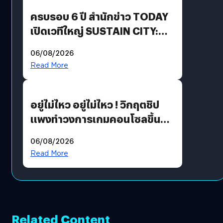
ปันผล 0.10 บาท/หุ้น
ครบรอบ 6 ปี สำนักข่าว TODAY
เปิดเวทีใหญ่ SUSTAIN CITY:
THE GREEN TRANSITION ถก
06/08/2026
แนวทางปรับตัวสู่เศรษฐกิจสี
Read More
เขียวอย่างยั่งยืน
อยู่ไม่ไหว อยู่ไม่ไหว ! วิกฤตชิป
แพงทำวงการเกมคอนโซลขึ้น
ราคายับ แบบนี้เกมเมอร์อยู่ยังไง
06/08/2026
?
Read More
Related Content