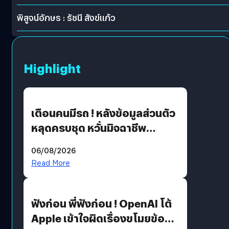
พิสูจน์อักษร : รัชนี สังข์แก้ว
Highlight
เตือนคนมีรถ ! หลังข้อมูลส่วนตัว
หลุดครบชุด หวั่นมิจฉาชีพ
สวมรอย ล่าสุดพบแล้วเกิดจาก
06/08/2026
รหัสผ่านหลุด ไม่ใช่แฮกเกอร์
Read More
ฟังก่อน พี่ฟังก่อน ! OpenAI โต้
Apple เข้าใจผิดเรื่องขโมยข้อมูล