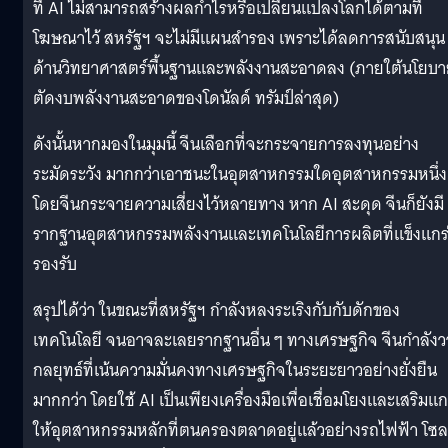
ที่ AI ไม่สามารถสร้างผลกำไรหรือเปลี่ยนแปลงโลกได้ตามที่
โฆษณาไว้ สหรัฐฯ จะไม่มีแผนสำรอง เพราะได้ลดการสนับสนุน
ด้านวิทยาศาสตร์พื้นฐานและพลังงานสะอาดลง (ภายใต้นโยบ
ตัดงบพลังงานสะอาดของโดนัลด์ ทรัมป์ล่าสุด)
ดังนั้นหากมองในมุมนี้ จีนเลือกที่จะกระจายการลงทุนอย่าง
ระมัดระวัง มากกว่าเอาชนะในอุตสาหกรรมใดอุตสาหกรรมหนึ่ง
โดยจีนกระจายความเสี่ยงไว้หลายทาง หาก AI สะดุด จีนก็ยังมี
รากฐานอุตสาหกรรมพลังงานและเทคโนโลยีการผลิตที่แข็งแกร
รองรับ
สรุปได้ว่า ในขณะที่สหรัฐฯ กำลังหลงระเริงกับกับดักของ
เทคโนโลยี จนอาจละเลยรากฐานอื่น ๆ ทางเศรษฐกิจ จีนกำลังว
กลยุทธ์ที่เน้นความมั่นคงทางเศรษฐกิจในระยะยาวอย่างยั่งยืน
มากกว่า โดยใช้ AI เป็นเพียงเครื่องมือเพื่อเชื่อมโยงและเสริมแก
ให้อุตสาหกรรมหลักที่ตนครองตลาดอยู่แล้วอย่างรถไฟฟ้า โซล