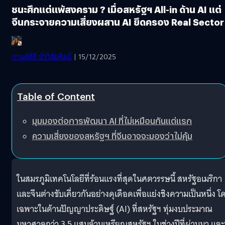
ชนะศึกแต่แพ้สงคราม ? เมื่อสหรัฐฯ All-in ด้าน AI แต่
จีนกระจายความเสี่ยงผสาน AI ยึดครอง Real Sector
กานต์สิรี บัววิชัยศิลป์
| 15/12/2025
Table of Content
มุมมองต่อการพัฒนา AI ที่ไม่เหมือนกันแต่แรก
ความเสี่ยงของสหรัฐฯ ที่จีนอาจจะมองว่าไม่คุ้ม
ในสมรภูมิเทคโนโลยีที่ร้อนแรงที่สุดในศตวรรษนี้ สหรัฐอเมริกา
และจีนต่างขับเคี่ยวกันอย่างดุเดือดเพื่อแย่งชิงความเป็นหนึ่ง โ
เฉพาะในด้านปัญญาประดิษฐ์ (AI) ที่สหรัฐฯ ทุ่มงบประมาณ
มหาศาลกว่า 3.5 แสนล้านเหรียญสหรัฐฯ ในช่วงปีที่ผ่านมา และ