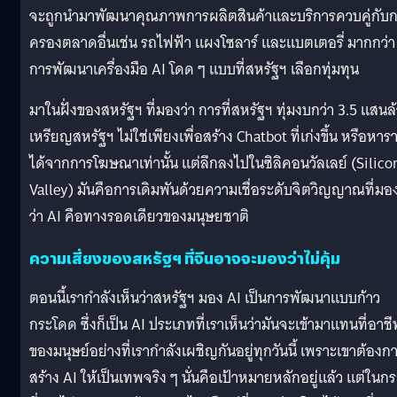
จะถูกนำมาพัฒนาคุณภาพการผลิตสินค้าและบริการควบคู่กับ
ครองตลาดอื่นเช่น รถไฟฟ้า แผงโซลาร์ และแบตเตอรี่ มากกว่า
การพัฒนาเครื่องมือ AI โดด ๆ แบบที่สหรัฐฯ เลือกทุ่มทุน
มาในฝั่งของสหรัฐฯ ที่มองว่า การที่สหรัฐฯ ทุ่มงบกว่า 3.5 แสนล
เหรียญสหรัฐฯ ไม่ใช่เพียงเพื่อสร้าง Chatbot ที่เก่งขึ้น หรือหาร
ได้จากการโฆษณาเท่านั้น แต่ลึกลงไปในซิลิคอนวัลเลย์ (Silico
Valley) มันคือการเดิมพันด้วยความเชื่อระดับจิตวิญญาณที่มอ
ว่า AI คือทางรอดเดียวของมนุษยชาติ
ความเสี่ยงของสหรัฐฯ ที่จีนอาจจะมองว่าไม่คุ้ม
ตอนนี้เรากำลังเห็นว่าสหรัฐฯ มอง AI เป็นการพัฒนาแบบก้าว
กระโดด ซึ่งก็เป็น AI ประเภทที่เราเห็นว่ามันจะเข้ามาแทนที่อาช
ของมนุษย์อย่างที่เรากำลังเผชิญกันอยู่ทุกวันนี้ เพราะเขาต้องก
สร้าง AI ให้เป็นเทพจริง ๆ นั่นคือเป้าหมายหลักอยู่แล้ว แต่ในก