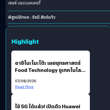
เซลล์ และแบตเตอรี่
พิสูจน์อักษร : รัชนี สังข์แก้ว
Highlight
อายิโนะโมะโต๊ะ เผยยุทธศาสตร์
Food Technology ชูเทคโนโลยี
“AminoScience” เจาะอินไซต์ผู้
07/08/2026
บริโภคและ B2B
Read More
ใช้ 5G ได้แล้ว! เปิดตัว Huawei