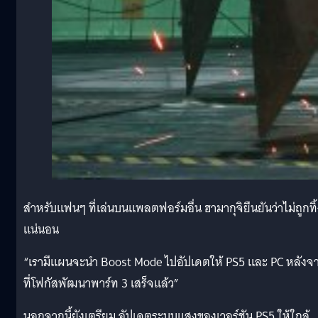
สำหรับแฟนๆ ที่เล่นบนแพลตฟอร์มอื่น ฮามากุจิยืนยันว่าไม่ถูกทิ
แน่นอน
“เรามีแผนจะนำ Boost Mode ไปอัปเดตให้ PS5 และ PC หลังจ
ที่โฟกัสพัฒนาพาร์ท 3 เสร็จแล้ว”
นอกจากนี้ยังเตรียม อัปเดตระบบแสงของเวอร์ชัน PS5 ให้ใกล้