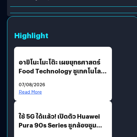
Highlight
อายิโนะโมะโต๊ะ เผยยุทธศาสตร์
Food Technology ชูเทคโนโลยี
“AminoScience” เจาะอินไซต์ผู้
07/08/2026
บริโภคและ B2B
Read More
ใช้ 5G ได้แล้ว! เปิดตัว Huawei
Pura 90s Series ชูกล้องซูม
200 MP ในรุ่นท็อป