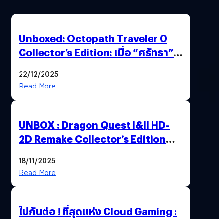
Unboxed: Octopath Traveler 0
Collector’s Edition: เมื่อ “ศรัทธา”
และ “โชคชะตา” ถูกผนึกไว้ในกล่อง
22/12/2025
เดียว
Read More
UNBOX : Dragon Quest I&II HD-
2D Remake Collector’s Edition
ปลุกตำนานผู้กล้าโรโตะ ความคลาสสิก
18/11/2025
ที่ควรค่าแก่การสะสม !
Read More
ไปกันต่อ ! ที่สุดแห่ง Cloud Gaming :