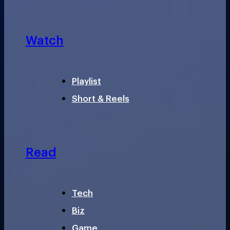
Watch
Playlist
Short & Reels
Read
Tech
Biz
Game