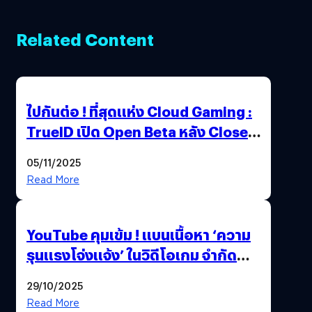
Related Content
ไปกันต่อ ! ที่สุดแห่ง Cloud Gaming :
TrueID เปิด Open Beta หลัง Close
Beta Test ในงาน gamescom asia x
05/11/2025
Thailand Game Show 2025 ทะลุ 15
Read More
ล้านครั้ง
YouTube คุมเข้ม ! แบนเนื้อหา ‘ความ
รุนแรงโจ่งแจ้ง’ ในวิดีโอเกม จำกัด
อายุผู้ชมที่ต่ำกว่า 18 ปี
29/10/2025
Read More