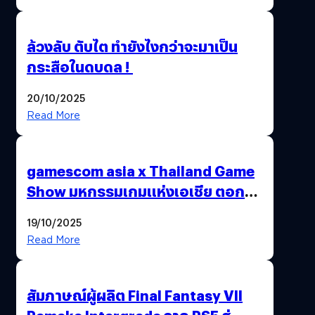
ล้วงลับ ตับไต ทำยังไงกว่าจะมาเป็น
กระสือในดบดล !
20/10/2025
Read More
gamescom asia x Thailand Game
Show มหกรรมเกมแห่งเอเชีย ตอกย้ำ
ไทยสู่ศูนย์กลางเกมภูมิภาค รมว.
19/10/2025
พาณิชย์ร่วมชูความสำเร็จ
Read More
สัมภาษณ์ผู้ผลิต Final Fantasy VII