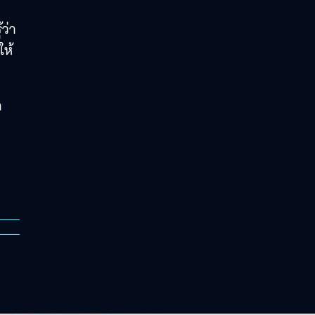
ว่า
ให้
า