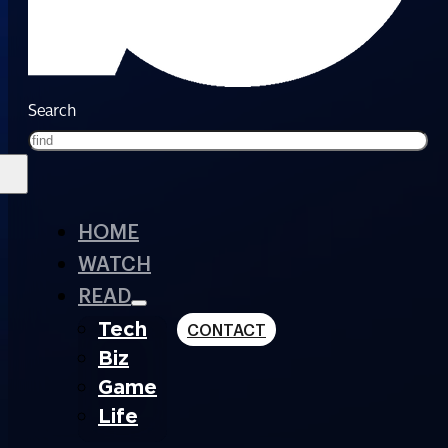
Search
HOME
WATCH
READ
Tech
CONTACT
Biz
Game
Life