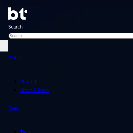
Search
Watch
Playlist
Short & Reels
Read
Tech