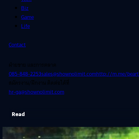
Biz
Game
Life
Contact
ฝ่ายขาย และการตลาด
085-848-2253
sales@shownolimit.com
http://m.me/beart
สมัครงาน/ฝึกงาน ติดต่อได้ที่
hr-ga@shownolimit.com
Read