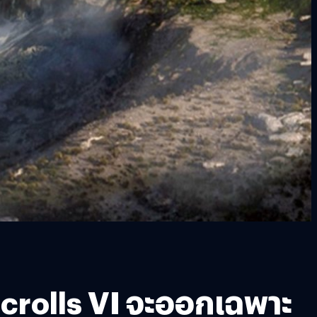
crolls VI จะออกเฉพาะ