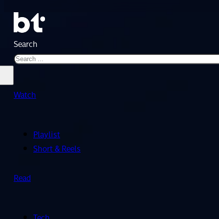
Search
Watch
Playlist
Short & Reels
Read
Tech