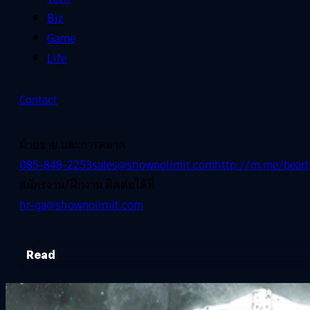
Biz
Game
Life
Contact
ฝ่ายขาย และการตลาด
085-848-2253
sales@shownolimit.com
http://m.me/beart
สมัครงาน/ฝึกงาน ติดต่อได้ที่
hr-ga@shownolimit.com
Read