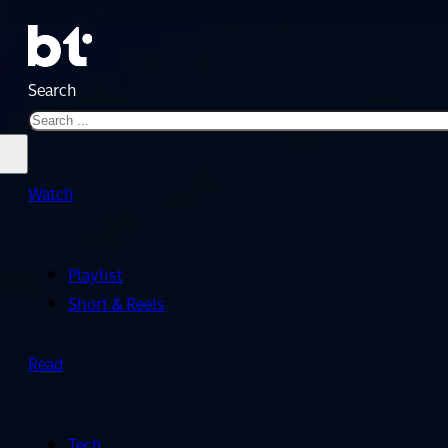
Search
Watch
Playlist
Short & Reels
Read
Tech