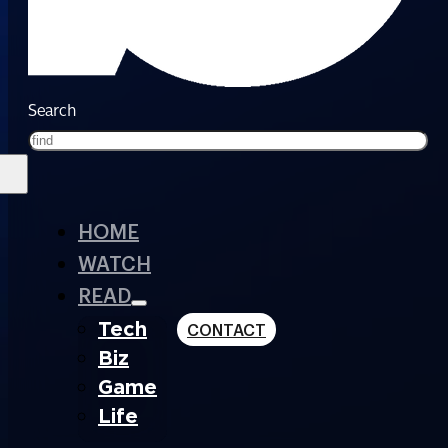
Search
HOME
WATCH
READ
Tech
CONTACT
Biz
Game
Life