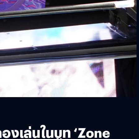
ห้ลองเล่นในบูท ‘Zone