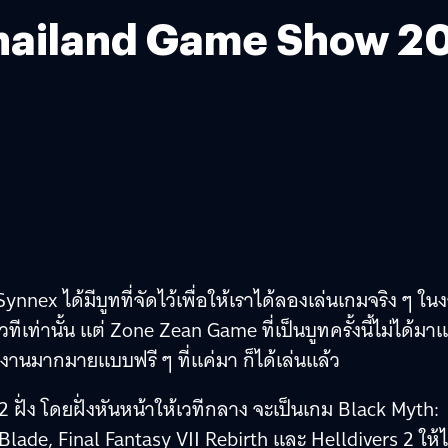
hailand Game Show 20
x ได้มีบูทที่จัดไว้เพื่อให้เราได้ลองเล่นเกมจริง ๆ ใน
ท่านั้น แต่ Zone Zean Game ที่เป็นบูทครั้งนี้ไม่ได้มาแ
งานมากมายแบบฟรี ๆ ที่แค่มา ก็ได้เล่นแล้ว
2 ฝั่ง โดยฝั่งหันหน้าให้เวทีกลาง จะเป็นเกม Black Myth:
lade, Final Fantasy VII Rebirth และ Helldivers 2 ให้ไ