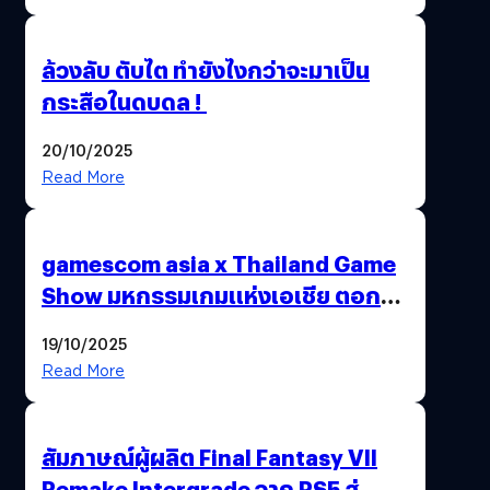
ล้วงลับ ตับไต ทำยังไงกว่าจะมาเป็น
กระสือในดบดล !
20/10/2025
Read More
gamescom asia x Thailand Game
Show มหกรรมเกมแห่งเอเชีย ตอกย้ำ
ไทยสู่ศูนย์กลางเกมภูมิภาค รมว.
19/10/2025
พาณิชย์ร่วมชูความสำเร็จ
Read More
สัมภาษณ์ผู้ผลิต Final Fantasy VII
Remake Intergrade จาก PS5 สู่