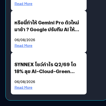
Read More
หรือนี่ทำให้ Gemini Pro ตัวใหม่
มาช้า ? Google ปรับทีม AI ให้
Demis Hassabis ลุยพัฒนา
06/08/2026
AGI
Read More
SYNNEX โชว์กำไร Q2/69 โต
18% ลุย AI–Cloud–Green
Energy สร้างฐาน Recurring
06/08/2026
Revenue เร่งเครื่อง New
Read More
Growth Engine พร้อมจ่าย
ปันผล 0.10 บาท/หุ้น