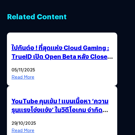
Related Content
ไปกันต่อ ! ที่สุดแห่ง Cloud Gaming :
TrueID เปิด Open Beta หลัง Close
Beta Test ในงาน gamescom asia x
05/11/2025
Thailand Game Show 2025 ทะลุ 15
Read More
ล้านครั้ง
YouTube คุมเข้ม ! แบนเนื้อหา ‘ความ
รุนแรงโจ่งแจ้ง’ ในวิดีโอเกม จำกัด
อายุผู้ชมที่ต่ำกว่า 18 ปี
29/10/2025
Read More