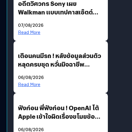
อดีตวิศวกร Sony เผย
Walkman แบบเทปคาสเซ็ตต์
ไม่มีทางกลับมาผลิตได้อีกแล้ว
07/08/2026
Read More
เตือนคนมีรถ ! หลังข้อมูลส่วนตัว
หลุดครบชุด หวั่นมิจฉาชีพ
สวมรอย ล่าสุดพบแล้วเกิดจาก
06/08/2026
รหัสผ่านหลุด ไม่ใช่แฮกเกอร์
Read More
ฟังก่อน พี่ฟังก่อน ! OpenAI โต้
Apple เข้าใจผิดเรื่องขโมยข้อมูล
อีกฝั่งไม่ตอบโต้ แต่ฟ้องต่อ
06/08/2026