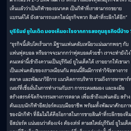
เห็นแล้วว่าเป็นกีฬาของอนาคต เป็นกีฬาที่เราสามารถขยาย
แบรนด์ได้ ยังสามารถแตกไลน์ธุรกิจพวก สินค้าที่ระลึกได้อีก”
บุรีรัมย์ ยูไนเต็ด มองเห็นอะไรจากการลงทุนธุรกิจนี้บ้าง 
“ธุรกิจนี้เติบโตเร็วมาก มีฐานแฟนคลับเหนียวแน่นมากพอๆ กับ
แฟนฟุตบอล หรืออาจจะมากกว่าฟุตบอลด้วยซ้ำ เราจะทำยังไง
คนเหล่านี้เข้าถึงความเป็นบุรีรัมย์ ยูไนเต็ดได้ เราอยากให้เขามา
เป็นแฟนคลับของเราเหมือนกัน ตอนนี้ทีมมีการทำวิจัยทางการ
ตลาด และพัฒนาวิธีการ แนวคิดการบริหาร รวมถึงการหาพาร์
เนอร์ที่เชื่อมั่นในการทำงานกับเรา การระดมสมอง และลงมือ
สร้างสรรค์จัดกิจกรรมทางการตลาด เพื่อเข้าถึงแฟนคลับ สร้าง
ต้นแบบนักกีฬาอีสปอร์ตแบบมืออาชีพ พร้อมทั้งพัฒนาศักยภา
ของนักกีฬา ที่ลืมไม่ได้คือโอกาสในการขายสินค้าที่ระลึกของที
อีสปอร์ต แน่นอนว่าต้องเจ๋ง ต้องเท่ห์ ตามสไตล์บุรีรัมย์ ยูไนเต็