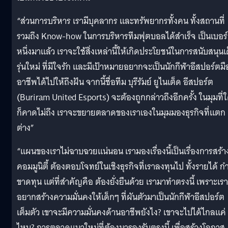
“ส่วนการบริหาร เรามีบุคลากร และทรัพยากรทั้งคน ทั้งสถานที่
รวมถึง Know-how ในการบริหารทีมฟุตบอลได้สำเร็จ เป็นเบอร์
หนึ่งมาแล้ว เราจะใช้สิ่งเหล่านี้ให้เกิดประโยชน์ในการสนับสนุนเ
รุ่นใหม่ ที่มีใจรัก และมีเป้าหมายอยากจะเป็นนักกีฬาอีสปอร์ตมื
อาชีพได้ไปให้ถึงฝัน จากนี้ชื่อทีม บุรีรัมย์ ยูไนเต็ด อีสปอร์ต
(Buriram United Esports) จะต้องถูกกล่าวถึงอีกครั้ง ในมุมที่
ก็คาดไม่ถึง เราจะขยายตลาดของเราเองในมุมมองธุรกิจที่แตก
ต่าง”
“แผนของเราไม่ฉาบฉวยแน่นอน เรามองเรื่องนี้เป็นเรื่องการสร้า
คอมมูนิตี้ ต้องตอบโจทย์ในเชิงธุรกิจที่เราลงทุนไป ทั้งรายได้ ก
ขาดทุน แต่ที่สำคัญคือ ต้องยั่งยืนด้วย เรามาทำตรงนี้ เพราะเรา
อยากสร้างความมั่นคงให้เด็กๆ ที่ผันตัวมาเป็นนักกีฬาอีสปอร์ต
เต็มตัว เขาจะมีความมั่นคงด้านอาชีพยังไง? เขาจะไปได้ไกลแค่
ไหน? การตลาดแนวใหม่ที่ต้องมารองรับตรงนี้ เพื่อสร้างโอกาส