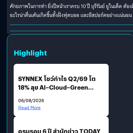
ศักยภาพในการทำ ยิ่งปีหน้าเราครบ 10 ปี บุรีรัมย์ ยูไนเต็ด ต้องม
อะไรน่าตื่นเต้นเกิดขึ้นทั้งฝั่งฟุตบอล และอีสปอร์ตอย่างแน่นอน
Highlight
SYNNEX โชว์กำไร Q2/69 โต
18% ลุย AI–Cloud–Green
Energy สร้างฐาน Recurring
06/08/2026
Revenue เร่งเครื่อง New
Read More
Growth Engine พร้อมจ่าย
ปันผล 0.10 บาท/หุ้น
ครบรอบ 6 ปี สำนักข่าว TODAY