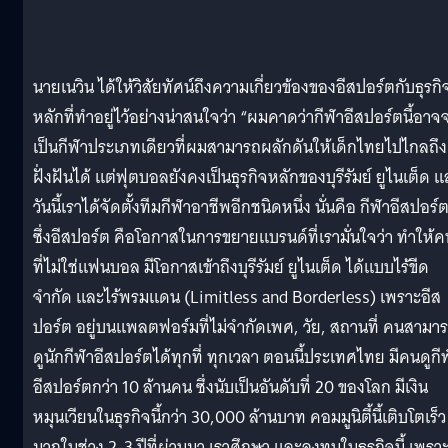
นายเนวิน ได้ให้วิสัยทัศน์ถึงความเกี่ยวข้องของอีสปอร์ตกับธุรกิ
หลักที่ทำอยู่ไว้อย่างน่าสนใจว่า “ผมคาดว่ากีฬาอีสปอร์ตนี้อาจ
เป็นกีฬาประเภทเดียวที่ผมสามารถผลักดันให้เด็กไทยไปไกลถึง
ฝั่งฝันได้ แต่ฟุตบอลยังคงเป็นธุรกิจหลักของบุรีรัมย์ ยูไนเต็ด 
วันนี้เราได้จัดตั้งทีมกีฬาอาชีพอีกชนิดหนึ่ง นั่นคือ กีฬาอีสปอร์
ซึ่งอีสปอร์ต คือโอกาสในการขยายแบรนด์ที่เรามั่นใจว่า ทำให้ค
ที่ไม่ใช่แฟนบอล มีโอกาสเข้าถึงบุรีรัมย์ ยูไนเต็ด ได้แบบไร้ขีด
จำกัด และไร้พรมแดน (Limitless and Borderless) เพราะอีส
ปอร์ต อยู่บนแพลตฟอร์มที่ไม่จำกัดเพศ, วัย, สถานที่ คนสามา
ดูนักกีฬาอีสปอร์ตได้ทุกที่ ทุกเวลา ตอนนี้ประเทศไทย มีคนดูกี
อีสปอร์ตกว่า 10 ล้านคน ซึ่งนับเป็นอันดับที่ 20 ของโลก มีเงิน
หมุนเวียนในธุรกิจนี้กว่า 30,000 ล้านบาท คอมมูนิตี้นี้เติบโตเร็ว
มากในช่วง 2-3 ปีที่ผ่านมา เราศึกษา และลงทุนในธุรกิจนี้ เพรา