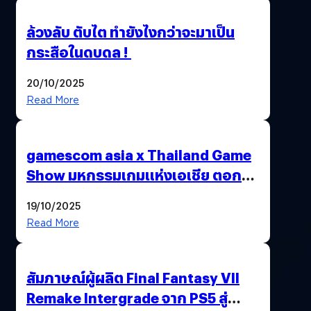
ล้วงลับ ตับไต ทำยังไงกว่าจะมาเป็น
กระสือในดบดล !
20/10/2025
Read More
gamescom asia x Thailand Game
Show มหกรรมเกมแห่งเอเชีย ตอกย้ำ
ไทยสู่ศูนย์กลางเกมภูมิภาค รมว.
19/10/2025
พาณิชย์ร่วมชูความสำเร็จ
Read More
สัมภาษณ์ผู้ผลิต Final Fantasy VII
Remake Intergrade จาก PS5 สู่