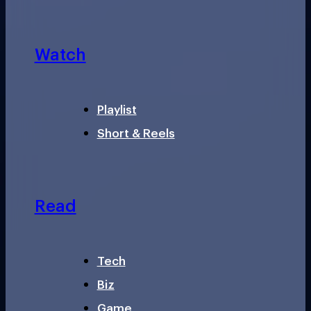
Watch
Playlist
Short & Reels
Read
Tech
Biz
Game