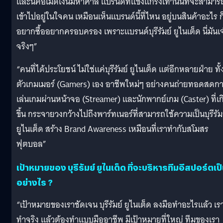
และนี่คือเม็ดเงินมหาศาล แบรนด์ที่แข็งแกร่งเท่านั้นที่จะสามาร
เข้าไปอยู่ในใจคน เหมือนเห็นแบรนด์นี้ที่ไหน อยู่บนสินค้าอะไร ก
อยากซื้ออยากครอบครอง เพราะแบรนด์บุรีรัมย์ ยูไนเต็ด นี่มันเจ
จริงๆ”
“คนที่ได้ประโยชน์ ไม่ใช่แค่บุรีรัมย์ ยูไนเต็ด แต่อีกหลายฝ่าย ทั้
ตัวเกมเมอร์ (Gamers) เอง อาชีพใหม่ๆ อย่างคนถ่ายทอดสดก
เล่นเกมผ่านหน้าจอ (Streamer) และนักพากย์เกม (Caster) ที่เก
ขึ้น กระจายวงกว้างไปถึงพาร์ทเนอร์ที่สามารถใช้ความเป็นบุรีรัม
ยูไนเต็ด สร้าง Brand Awareness เหมือนที่เราทำกับสโมสร
ฟุตบอล”
เป้าหมายของ บุรีรัมย์ ยูไนเต็ด ที่จะบริหารทีมอีสปอร์ตเป
อย่างไร ?
“เป้าหมายของเราชัดเจน บุรีรัมย์ ยูไนเต็ด ลงมือทำอะไรแล้ว เร
ทำจริง แล้วต้องทำแบบมืออาชีพ มีเป้าหมายที่ใหญ่ ทีมของเรา