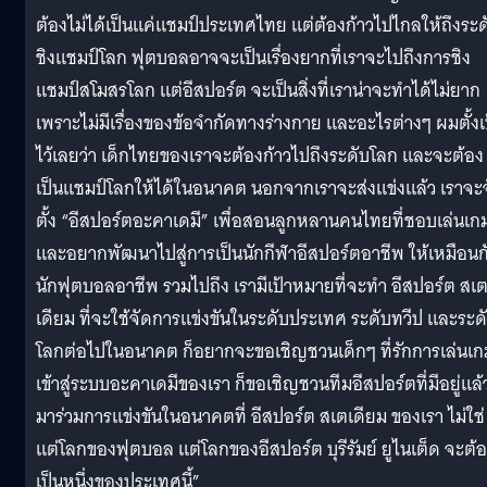
ต้องไม่ได้เป็นแค่แชมป์ประเทศไทย แต่ต้องก้าวไปไกลให้ถึงระด
ชิงแชมป์โลก ฟุตบอลอาจจะเป็นเรื่องยากที่เราจะไปถึงการชิง
แชมป์สโมสรโลก แต่อีสปอร์ต จะเป็นสิ่งที่เราน่าจะทำได้ไม่ยาก
เพราะไม่มีเรื่องของข้อจำกัดทางร่างกาย และอะไรต่างๆ ผมตั้งเ
ไว้เลยว่า เด็กไทยของเราจะต้องก้าวไปถึงระดับโลก และจะต้อง
เป็นแชมป์โลกให้ได้ในอนาคต นอกจากเราจะส่งแข่งแล้ว เราจะ
ตั้ง “อีสปอร์ตอะคาเดมี” เพื่อสอนลูกหลานคนไทยที่ชอบเล่นเก
และอยากพัฒนาไปสู่การเป็นนักกีฬาอีสปอร์ตอาชีพ ให้เหมือนก
นักฟุตบอลอาชีพ รวมไปถึง เรามีเป้าหมายที่จะทำ อีสปอร์ต สเ
เดียม ที่จะใช้จัดการแข่งขันในระดับประเทศ ระดับทวีป และระด
โลกต่อไปในอนาคต ก็อยากจะขอเชิญชวนเด็กๆ ที่รักการเล่นเก
เข้าสู่ระบบอะคาเดมีของเรา ก็ขอเชิญชวนทีมอีสปอร์ตที่มีอยู่แล้
มาร่วมการแข่งขันในอนาคตที่ อีสปอร์ต สเตเดียม ของเรา ไม่ใช่
แต่โลกของฟุตบอล แต่โลกของอีสปอร์ต บุรีรัมย์ ยูไนเต็ด จะต้
เป็นหนึ่งของประเทศนี้”