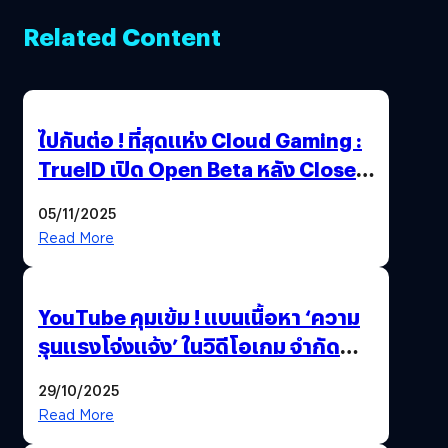
Related Content
ไปกันต่อ ! ที่สุดแห่ง Cloud Gaming :
TrueID เปิด Open Beta หลัง Close
Beta Test ในงาน gamescom asia x
05/11/2025
Thailand Game Show 2025 ทะลุ 15
Read More
ล้านครั้ง
YouTube คุมเข้ม ! แบนเนื้อหา ‘ความ
รุนแรงโจ่งแจ้ง’ ในวิดีโอเกม จำกัด
อายุผู้ชมที่ต่ำกว่า 18 ปี
29/10/2025
Read More