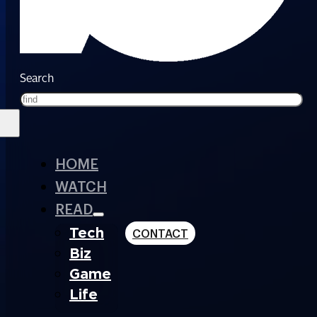
Search
HOME
WATCH
READ
Tech
CONTACT
Biz
Game
Life