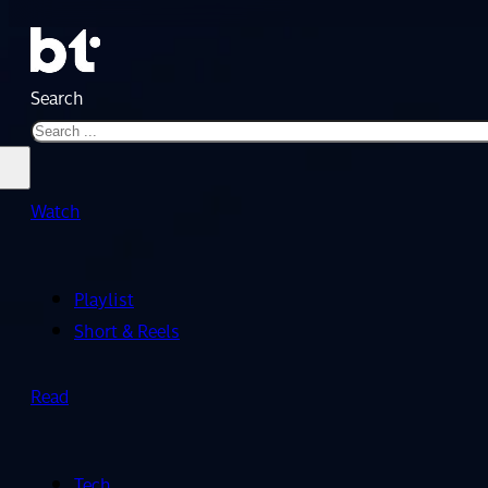
Search
Watch
Playlist
Short & Reels
Read
Tech