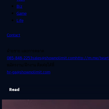
Biz
Game
Life
Contact
ฝ่ายขาย และการตลาด
085-848-2253
sales@shownolimit.com
http://m.me/beart
สมัครงาน/ฝึกงาน ติดต่อได้ที่
hr-ga@shownolimit.com
Read