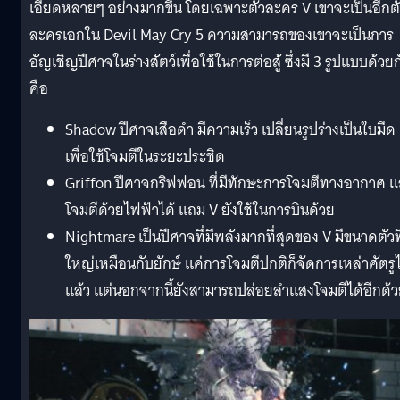
เอียดหลายๆ อย่างมากขึ้น โดยเฉพาะตัวละคร V เขาจะเป็นอีกต
ละครเอกใน Devil May Cry 5 ความสามารถของเขาจะเป็นการ
อัญเชิญปีศาจในร่างสัตว์เพื่อใช้ในการต่อสู้ ซึ่งมี 3 รูปแบบด้วยก
คือ
Shadow ปีศาจเสือดำ มีความเร็ว เปลี่ยนรูปร่างเป็นใบมีด
เพื่อใช้โจมตีในระยะประชิด
Griffon ปีศาจกริฟฟอน ที่มีทักษะการโจมตีทางอากาศ เ
โจมตีด้วยไฟฟ้าได้ เเถม V ยังใช้ในการบินด้วย
Nightmare เป็นปีศาจที่มีพลังมากที่สุดของ V มีขนาดตัวที
ใหญ่เหมือนกับยักษ์ แค่การโจมตีปกติก็จัดการเหล่าศัตรูไ
แล้ว แต่นอกจากนี้ยังสามารถปล่อยลำเเสงโจมตีได้อีกด้