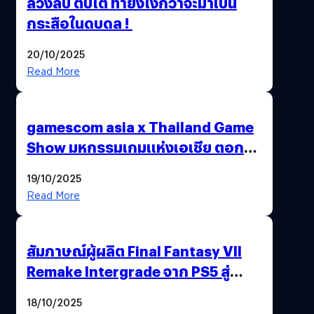
ล้วงลับ ตับไต ทำยังไงกว่าจะมาเป็น
กระสือในดบดล !
20/10/2025
Read More
gamescom asia x Thailand Game
Show มหกรรมเกมแห่งเอเชีย ตอกย้ำ
ไทยสู่ศูนย์กลางเกมภูมิภาค รมว.
19/10/2025
พาณิชย์ร่วมชูความสำเร็จ
Read More
สัมภาษณ์ผู้ผลิต Final Fantasy VII
Remake Intergrade จาก PS5 สู่
Nintendo Switch 2
18/10/2025