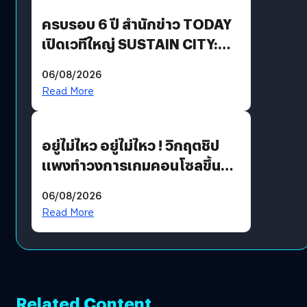
ปันผล 0.10 บาท/หุ้น
ครบรอบ 6 ปี สำนักข่าว TODAY
เปิดเวทีใหญ่ SUSTAIN CITY:
THE GREEN TRANSITION ถก
06/08/2026
แนวทางปรับตัวสู่เศรษฐกิจสี
Read More
เขียวอย่างยั่งยืน
อยู่ไม่ไหว อยู่ไม่ไหว ! วิกฤตชิป
แพงทำวงการเกมคอนโซลขึ้น
ราคายับ แบบนี้เกมเมอร์อยู่ยังไง
06/08/2026
?
Read More
Related Content