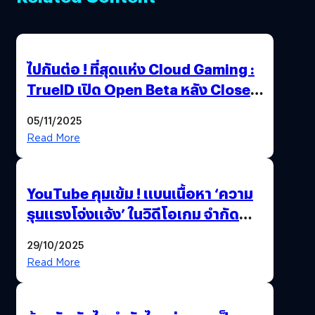
ไปกันต่อ ! ที่สุดแห่ง Cloud Gaming :
TrueID เปิด Open Beta หลัง Close
Beta Test ในงาน gamescom asia x
05/11/2025
Thailand Game Show 2025 ทะลุ 15
Read More
ล้านครั้ง
YouTube คุมเข้ม ! แบนเนื้อหา ‘ความ
รุนแรงโจ่งแจ้ง’ ในวิดีโอเกม จำกัด
อายุผู้ชมที่ต่ำกว่า 18 ปี
29/10/2025
Read More