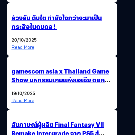
ล้วงลับ ตับไต ทำยังไงกว่าจะมาเป็น
กระสือในดบดล !
20/10/2025
Read More
gamescom asia x Thailand Game
Show มหกรรมเกมแห่งเอเชีย ตอกย้ำ
ไทยสู่ศูนย์กลางเกมภูมิภาค รมว.
19/10/2025
พาณิชย์ร่วมชูความสำเร็จ
Read More
สัมภาษณ์ผู้ผลิต Final Fantasy VII
Remake Intergrade จาก PS5 สู่