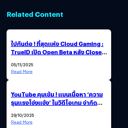
Related Content
ไปกันต่อ ! ที่สุดแห่ง Cloud Gaming :
TrueID เปิด Open Beta หลัง Close
Beta Test ในงาน gamescom asia x
05/11/2025
Thailand Game Show 2025 ทะลุ 15
Read More
ล้านครั้ง
YouTube คุมเข้ม ! แบนเนื้อหา ‘ความ
รุนแรงโจ่งแจ้ง’ ในวิดีโอเกม จำกัด
อายุผู้ชมที่ต่ำกว่า 18 ปี
29/10/2025
Read More