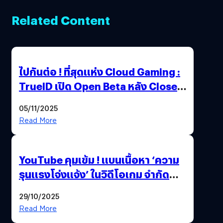
Related Content
ไปกันต่อ ! ที่สุดแห่ง Cloud Gaming :
TrueID เปิด Open Beta หลัง Close
Beta Test ในงาน gamescom asia x
05/11/2025
Thailand Game Show 2025 ทะลุ 15
Read More
ล้านครั้ง
YouTube คุมเข้ม ! แบนเนื้อหา ‘ความ
รุนแรงโจ่งแจ้ง’ ในวิดีโอเกม จำกัด
อายุผู้ชมที่ต่ำกว่า 18 ปี
29/10/2025
Read More