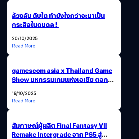
ล้วงลับ ตับไต ทำยังไงกว่าจะมาเป็น
กระสือในดบดล !
20/10/2025
Read More
gamescom asia x Thailand Game
Show มหกรรมเกมแห่งเอเชีย ตอกย้ำ
ไทยสู่ศูนย์กลางเกมภูมิภาค รมว.
19/10/2025
พาณิชย์ร่วมชูความสำเร็จ
Read More
สัมภาษณ์ผู้ผลิต Final Fantasy VII
Remake Intergrade จาก PS5 สู่