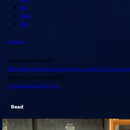
Biz
Game
Life
Contact
ฝ่ายขาย และการตลาด
085-848-2253
sales@shownolimit.com
http://m.me/beart
สมัครงาน/ฝึกงาน ติดต่อได้ที่
hr-ga@shownolimit.com
Read