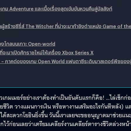
ม​ Adventure​ และเนื้อเรื่องสุดเข้มข้นหวนคืนสู่บัลลังก์
้างซีรี่ส์​ The​ Witcher ที่น่าจะมาท้าชิงตำแหน่ง​ Game​ of th
มองโกลบนเกาะ​ Open-world
ี่จะมาเปิดศักราชใหม่ให้เครื่อง​ Xbox​ Series​ X
 – ภาคต่อของเกม​ Open​ World แฟนตาซีระดับมาสเตอร์พีซของปู
ชาวเกมเมอร์อย่างเราต้องทำเป็นอันดับแรกก็คือ! …ไล่เช็กก่อ
หมายชีวิต​ วางแผนการเงิน​ หรือหางานเสริมอะไรกันทีหลัง)​ แ
ได้สะดวกโยธินยิ่งขึ้น​ วันนี้เราเลยจะขออนุญาตมาช่วยแน
บอกไว้ก่อนเลยว่าเตรียมเคลียร์งานเคลียร์ตารางชีวิตล่วงหน้