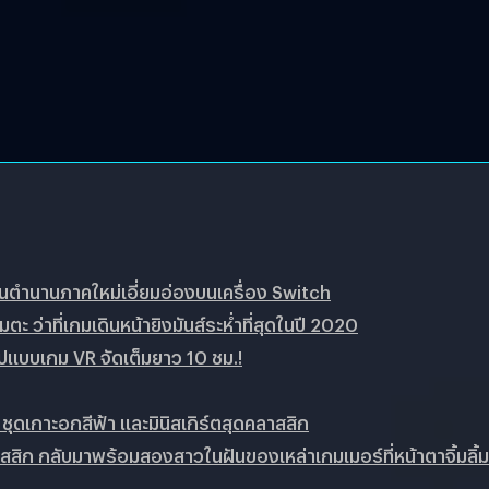
ตำนาน​ภาคใหม่เอี่ยมอ่องบนเครื่อง​ Switch
ว่าที่เกมเดินหน้ายิงมันส์ระห่ำที่สุดในปี​ 2020
ูปแบบเกม​ VR​ จัดเต็ม​ยาว​ 10 ชม.!
ุดเกาะอกสีฟ้า และมินิสเกิร์ตสุดคลาสสิก
สิก กลับมาพร้อมสองสาวในฝันของเหล่าเกมเมอร์ที่หน้าตาจิ้มลิ้ม