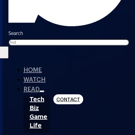
Search
HOME
WATCH
READ
Tech
CONTACT
Biz
Game
Life