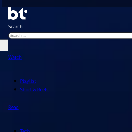
Search
Watch
Playlist
Short & Reels
Read
Tech