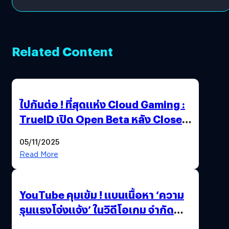
Related Content
ไปกันต่อ ! ที่สุดแห่ง Cloud Gaming :
TrueID เปิด Open Beta หลัง Close
Beta Test ในงาน gamescom asia x
05/11/2025
Thailand Game Show 2025 ทะลุ 15
Read More
ล้านครั้ง
YouTube คุมเข้ม ! แบนเนื้อหา ‘ความ
รุนแรงโจ่งแจ้ง’ ในวิดีโอเกม จำกัด
อายุผู้ชมที่ต่ำกว่า 18 ปี