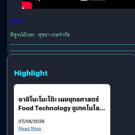
อ้างอิง
พิสูจน์อักษร : สุชยา เกษจำรัส
Highlight
อายิโนะโมะโต๊ะ เผยยุทธศาสตร์
Food Technology ชูเทคโนโลยี
“AminoScience” เจาะอินไซต์ผู้
07/08/2026
บริโภคและ B2B
Read More