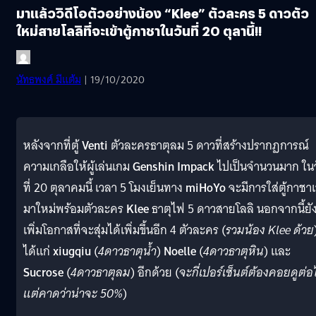
มาแล้ววิดีโอตัวอย่างน้อง “Klee” ตัวละคร 5 ดาวตัว
ใหม่สายโลลิที่จะเข้าตู้กาชาในวันที่ 20 ตุลานี้!!
นัทธพงศ์ มีแต้ม
| 19/10/2020
หลังจากที่ตู้
Venti
ตัวละครธาตุลม 5 ดาวที่สร้างปรากฏการณ์
ความเกลือให้ผู้เล่นเกม
Genshin Impack
ไปเป็นจำนวนมาก ในว
ที่ 20 ตุลาคมนี้ เวลา 5 โมงเย็นทาง
miHoYo
จะมีการใส่ตู้กาชาเ
มาใหม่พร้อมตัวละคร
Klee
ธาตุไฟ 5 ดาวสายโลลิ นอกจากนี้ยั
เพิ่มโอกาสที่จะสุ่มได้เพิ่มขึ้นอีก 4 ตัวละคร (
รวมน้อง Klee ด้วย
ได้แก่
xiugqiu
(
4ดาวธาตุน้ำ
)
Noelle
(
4ดาวธาตุหิน
) และ
Sucrose
(
4ดาวธาตุลม
) อีกด้วย (
จะกี่เปอร์เซ็นต์ต้องคอยดูต่อ
แต่คาดว่าน่าจะ 50%
)