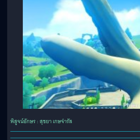
พิสูจน์อักษร : สุชยา เกษจำรัส