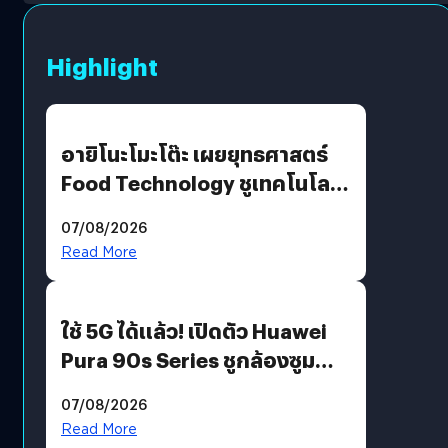
Highlight
อายิโนะโมะโต๊ะ เผยยุทธศาสตร์
Food Technology ชูเทคโนโลยี
“AminoScience” เจาะอินไซต์ผู้
07/08/2026
บริโภคและ B2B
Read More
ใช้ 5G ได้แล้ว! เปิดตัว Huawei
Pura 90s Series ชูกล้องซูม
200 MP ในรุ่นท็อป
07/08/2026
Read More