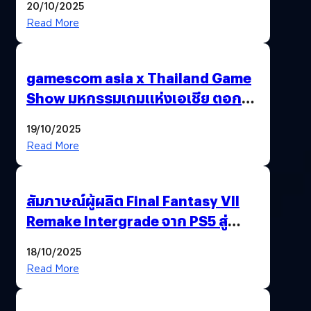
20/10/2025
Read More
gamescom asia x Thailand Game
Show มหกรรมเกมแห่งเอเชีย ตอกย้ำ
ไทยสู่ศูนย์กลางเกมภูมิภาค รมว.
19/10/2025
พาณิชย์ร่วมชูความสำเร็จ
Read More
สัมภาษณ์ผู้ผลิต Final Fantasy VII
Remake Intergrade จาก PS5 สู่
Nintendo Switch 2
18/10/2025
Read More