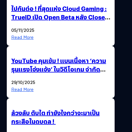
ไปกันต่อ ! ที่สุดแห่ง Cloud Gaming :
TrueID เปิด Open Beta หลัง Close
Beta Test ในงาน gamescom asia x
05/11/2025
Thailand Game Show 2025 ทะลุ 15
Read More
ล้านครั้ง
YouTube คุมเข้ม ! แบนเนื้อหา ‘ความ
รุนแรงโจ่งแจ้ง’ ในวิดีโอเกม จำกัด
อายุผู้ชมที่ต่ำกว่า 18 ปี
29/10/2025
Read More
ล้วงลับ ตับไต ทำยังไงกว่าจะมาเป็น
กระสือในดบดล !