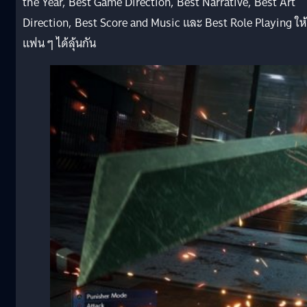
the Year, Best Game Direction, Best Narrative, Best Art
Direction, Best Score and Music และ Best Role Playing ให้
แฟน ๆ ได้ลุ้นกัน