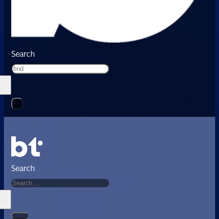
Search
Search