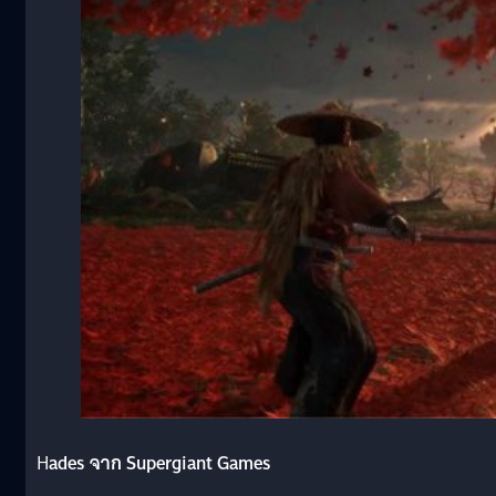
H
ades จาก Supergiant Games