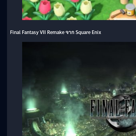
Final Fantasy VII Remake จาก Square Enix