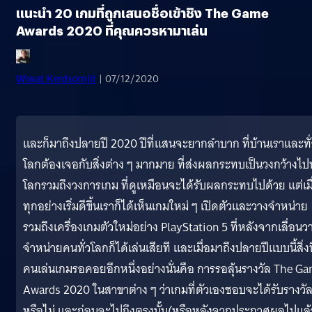
แนะนำ 20 เกมที่ถูกเสนอชื่อเข้าชิง The Game
Awards 2020 ที่คุณควรหามาเล่น
Wiwat Kerdsomjit
| 07/12/2020
และก็มาถึงปลายปี 2020 ปีที่แสนจะยากลำบาก ที่บ้านเราและทั่
โลกต้องเจอกับสิ่งต่าง ๆ มากมาย ที่ส่งผลกระทบเป็นวงกว้างไปท
โลกรวมถึงวงการเกม ที่ดูเหมือนจะได้รับผลกระทบไปด้วย แต่เมื
ทุกอย่างเริ่มดีขึ้นเราก็ได้เห็นเกมใหม่ ๆ เปิดตัวและวางจำหน่าย
รวมถึงเครื่องเกมตัวใหม่อย่าง PlayStation 5 ที่หลังจากเลื่อนว
จำหน่ายคนทั่วโลกก็ได้เล่นเสียที และเมื่อมาถึงปลายปีแบบนี้สิ่งท
คนเล่นเกมรอคอยอีกหนึ่งอย่างนั่นคือ การรอลุ้นรางวัล The G
Awards 2020 ในสาขาต่าง ๆ ว่าเกมที่ตัวเองชอบจะได้รับรางวั
หรือไม่ และก่อนจะไปถึงตรงนั้น(หรือหลังจากประกาศผลไปแล้