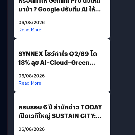
หรือนี่ทำให้ Gemini Pro ตัวใหม่
มาช้า ? Google ปรับทีม AI ให้
Demis Hassabis ลุยพัฒนา
06/08/2026
AGI
Read More
SYNNEX โชว์กำไร Q2/69 โต
18% ลุย AI–Cloud–Green
Energy สร้างฐาน Recurring
06/08/2026
Revenue เร่งเครื่อง New
Read More
Growth Engine พร้อมจ่าย
ปันผล 0.10 บาท/หุ้น
ครบรอบ 6 ปี สำนักข่าว TODAY
เปิดเวทีใหญ่ SUSTAIN CITY:
THE GREEN TRANSITION ถก
06/08/2026
แนวทางปรับตัวสู่เศรษฐกิจสี