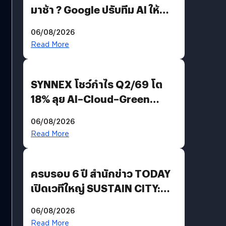
มาช้า ? Google ปรับทีม AI ให้
Demis Hassabis ลุยพัฒนา
06/08/2026
AGI
Read More
SYNNEX โชว์กำไร Q2/69 โต
18% ลุย AI–Cloud–Green
Energy สร้างฐาน Recurring
06/08/2026
Revenue เร่งเครื่อง New
Read More
Growth Engine พร้อมจ่าย
ปันผล 0.10 บาท/หุ้น
ครบรอบ 6 ปี สำนักข่าว TODAY
เปิดเวทีใหญ่ SUSTAIN CITY:
THE GREEN TRANSITION ถก
06/08/2026
แนวทางปรับตัวสู่เศรษฐกิจสี
Read More