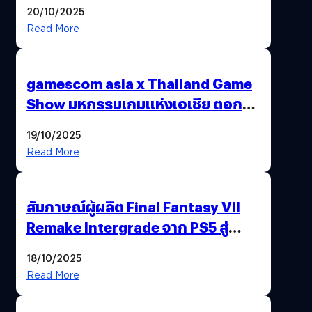
20/10/2025
Read More
gamescom asia x Thailand Game
Show มหกรรมเกมแห่งเอเชีย ตอกย้ำ
ไทยสู่ศูนย์กลางเกมภูมิภาค รมว.
19/10/2025
พาณิชย์ร่วมชูความสำเร็จ
Read More
สัมภาษณ์ผู้ผลิต Final Fantasy VII
Remake Intergrade จาก PS5 สู่
Nintendo Switch 2
18/10/2025
Read More