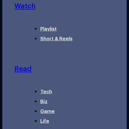
Watch
Playlist
Short & Reels
Read
Tech
Biz
Game
Life