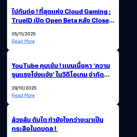
ไปกันต่อ ! ที่สุดแห่ง Cloud Gaming :
TrueID เปิด Open Beta หลัง Close
Beta Test ในงาน gamescom asia x
05/11/2025
Thailand Game Show 2025 ทะลุ 15
Read More
ล้านครั้ง
YouTube คุมเข้ม ! แบนเนื้อหา ‘ความ
รุนแรงโจ่งแจ้ง’ ในวิดีโอเกม จำกัด
อายุผู้ชมที่ต่ำกว่า 18 ปี
29/10/2025
Read More
ล้วงลับ ตับไต ทำยังไงกว่าจะมาเป็น
กระสือในดบดล !