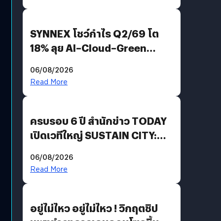
SYNNEX โชว์กำไร Q2/69 โต
18% ลุย AI–Cloud–Green
Energy สร้างฐาน Recurring
06/08/2026
Revenue เร่งเครื่อง New
Read More
Growth Engine พร้อมจ่าย
ปันผล 0.10 บาท/หุ้น
ครบรอบ 6 ปี สำนักข่าว TODAY
เปิดเวทีใหญ่ SUSTAIN CITY:
THE GREEN TRANSITION ถก
06/08/2026
แนวทางปรับตัวสู่เศรษฐกิจสี
Read More
เขียวอย่างยั่งยืน
อยู่ไม่ไหว อยู่ไม่ไหว ! วิกฤตชิป