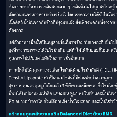
ร่างกายเราต้องการไขมันน้อยมาก ๆ ไขมันจึงไม่ได้ถูกนำไปอยู่ใ
สัดส่วนบนจานอาหารอย่างจริงจัง โดยเราสามารถได้รับไขมันจ
เนื้อสัตว์ น้ำมันจากกับข้าวที่ปรุงมาแล้ว ซึ่งเพียงพอกับที่ร่างกาย
ต้องการ
แต่ถ้าอาหารมื้อนั้นเป็นหมูสามชั้นที่มาพร้อมกับแกงกะทิ เป็นไปไ
สูงที่ร่างกายเราจะได้รับไขมันเกิน แต่ถ้าไม่ได้กินบ่อยก็โอเค หรื
คุณอาจไปปรับลดไขมันในอาหารมื้ออื่นแทน
หากเป็นไปได้ คุณควรจะเลือกไขมันดีด้วย ไขมันมันดี (HDL: H
Density Lipoprotein) เป็นกลุ่มไขมันที่มีส่วนช่วยในการดูแล
สุขภาพ คุณคงคุ้นหูกับโอเมก้า 3 อีพีเอ และดีเอชเอ ซึ่งไขมันกลุ
นี้พบได้ในปลาทะเลน้ำลึก แซลมอน ทูน่า พบในพืชและน้ำมันจ
พืช อย่างอาโวคาโด ถั่วเปลือกแข็ง น้ำมันมะกอก และน้ำมันรำข้
สร้างสมดุลพลังงานเสริม Balanced Diet ด้วย BMR