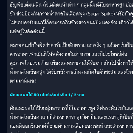
ธัญพืชเต็มเมล็ด ถั่วเมล็ดแห้งต่าง ๆ กลุ่มนี้จะมีใยอาหารสูง ย่อ
ช้า ช่วยป้องกันภาวะน้ำตาลในเลือดพุ่ง (Sugar Spike) หรือถ้า
ไม่ชอบคาร์บแนวนี้ก็สามารถกินข้าวขาว ขนมปัง และก๋วยเตี๋ยวได
แต่อยู่ในสัดส่วนนี้
หลายคนเข้าใจผิดว่าคาร์บเป็นอันตราย เอาจริง ๆ แล้วคาร์บเป็
สารอาหารจำเป็นที่ให้พลังงานกับร่างกาย และมีประโยชน์ต่อ
สุขภาพโดยรวมด้วย เพียงแค่หลายคนได้รับมากเกินไป ซึ่งทำให
น้ำตาลในเลือดสูง ได้รับพลังงานเกินจนเกิดไขมันสะสม และโร
ตามมานั่นเอง
ผักและผลไม้ 50 เปอร์เซ็นต์หรือ 1 / 2 จาน
ผักและผลไม้เป็นกลุ่มอาหารที่มีใยอาหารสูง ดีต่อระดับไขมันแ
น้ำตาลในเลือด แถมมีสารอาหารกลุ่มวิตามิน และแร่ธาตุที่เป็นทั
แอนติออกซิแดนต์ที่ช่วยต้านการเสื่อมของเซลล์ และสารอาหารท