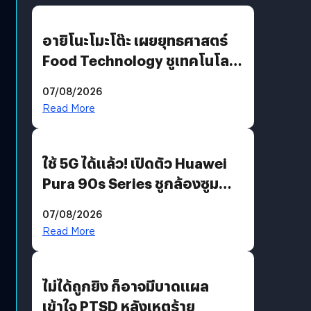
อายิโนะโมะโต๊ะ เผยยุทธศาสตร์
Food Technology ชูเทคโนโลยี
“AminoScience” เจาะอินไซต์ผู้
07/08/2026
บริโภคและ B2B
Read More
ใช้ 5G ได้แล้ว! เปิดตัว Huawei
Pura 90s Series ชูกล้องซูม
200 MP ในรุ่นท็อป
07/08/2026
Read More
ไม่ได้ถูกยิง ก็อาจมีบาดแผล
เข้าใจ PTSD หลังเหตุร้าย