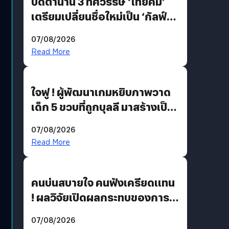
ปิดตำนาน 3 ทศวรรษ ‘ไทยคม’
เตรียมเปลี่ยนชื่อใหม่เป็น ‘กัลฟ์
สเปซ เทคโนโลยี’ ลุยธุรกิจ
07/08/2026
อวกาศเต็มสูบ
Read More
ใจฟู ! ผู้พัฒนาเกมหยิบภาพวาด
เด็ก 5 ขวบที่ถูกบุลลี มาสร้างเป็น
มอนสเตอร์ในเกม
07/08/2026
Read More
คนบ่นสบายใจ คนฟังเครียดแทน
! ผลวิจัยเปิดผลกระทบของการ
ฟังคนบ่นบ่อย ๆ
07/08/2026