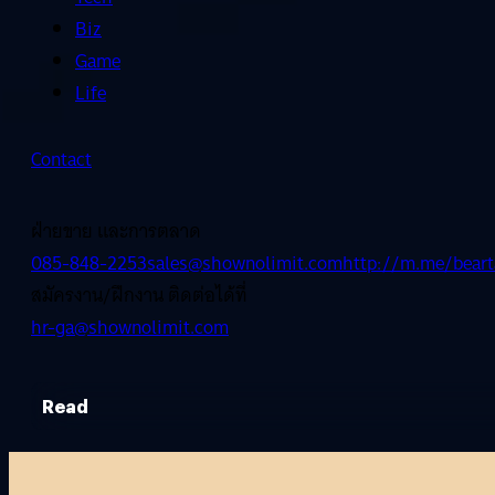
Biz
Game
Life
Contact
ฝ่ายขาย และการตลาด
085-848-2253
sales@shownolimit.com
http://m.me/beart
สมัครงาน/ฝึกงาน ติดต่อได้ที่
hr-ga@shownolimit.com
Read