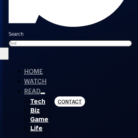
Search
HOME
WATCH
READ
Tech
CONTACT
Biz
Game
Life