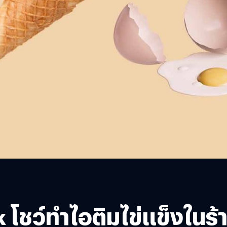
 โชว์ทำไอติมไข่แข็งในร้า