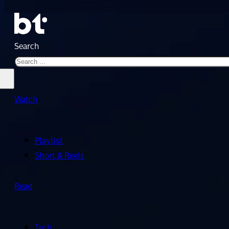
Search
Watch
Playlist
Short & Reels
Read
Tech