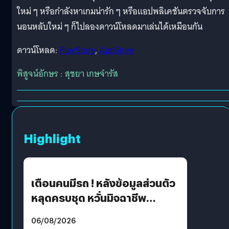
ใหม่ ๆ หรือกำลังหาเกมน่ารัก ๆ หรือแอปพลิเคชันตรวจจับการ
นอนหลับใหม่ ๆ ก็ไปลองดาวน์โหลดมาเล่นได้เหมือนกัน
ดาวน์โหลด:
PlayStore
,
AppStore
พิสูจน์อักษร : สุชยา เกษจำรัส
Highlight
เตือนคนมีรถ ! หลังข้อมูลส่วนตัว
หลุดครบชุด หวั่นมิจฉาชีพ
สวมรอย ล่าสุดพบแล้วเกิดจาก
06/08/2026
รหัสผ่านหลุด ไม่ใช่แฮกเกอร์