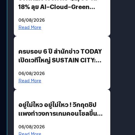
18% ลุย AI–Cloud–Green
Energy สร้างฐาน Recurring
06/08/2026
Revenue เร่งเครื่อง New
Read More
Growth Engine พร้อมจ่าย
ปันผล 0.10 บาท/หุ้น
ครบรอบ 6 ปี สำนักข่าว TODAY
เปิดเวทีใหญ่ SUSTAIN CITY:
THE GREEN TRANSITION ถก
06/08/2026
แนวทางปรับตัวสู่เศรษฐกิจสี
Read More
เขียวอย่างยั่งยืน
อยู่ไม่ไหว อยู่ไม่ไหว ! วิกฤตชิป
แพงทำวงการเกมคอนโซลขึ้น
ราคายับ แบบนี้เกมเมอร์อยู่ยังไง
06/08/2026
?
Read More