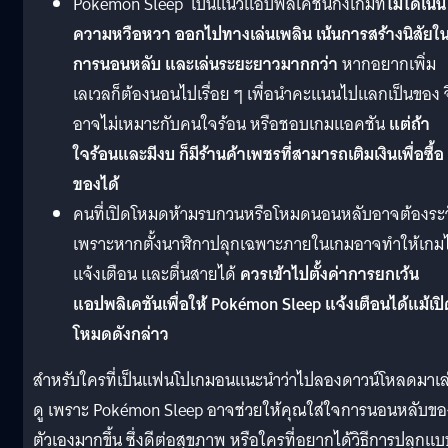
Pokémon Sleep เป็นแนวแอปพลิเคชันกึ่งเกมที่
ไม่ได้เน้น
ความหวือหวา ออกไปทางเล่นเพลิน เน้นการสร้างนิสัยใ
การนอนหลับ และเล่นระยะยาวมากกว่า
หากอยากเพิ่ม
เลเวลก็ต้องนอนไปเรื่อย ๆ เพื่อนำคะแนนไปแลกเป็นของ จ
อาจไม่เหมาะกับคนใจร้อน หรือชอบเกมแอคชัน
แต่ถ้า
ใจร้อนและมีงบ ก็มีร้านค้าเพชรที่สามารถเติมเงินเพื่อซื้อ
ของได้
คนที่เปิดโหมดห้ามรบกวนหรือโหมดนอนหลับอาจต้องระว
เพราะหากตั้งนาฬิกาปลุกเฉพาะภายในเกมอาจทำให้เกมไ
แจ้งเตือน และตื่นสายได้
ควรเข้าไปตั้งค่าการยกเว้น
แอปพลิเคชันเพื่อให้ Pokémon Sleep แจ้งเตือนได้แม้เปิ
โหมดดังกล่าว
สำหรับใครที่เป็นแฟนโปเกมอนแนะนำว่าไปลองดาวน์โหลดมาเล
ดู เพราะ Pokémon Sleep อาจช่วยให้คุณใส่ใจการนอนหลับขอ
ตัวเองมากขึ้น ซึ่งดีต่อสุขภาพ หรือใครที่อยากได้วิธีการปลุกแ