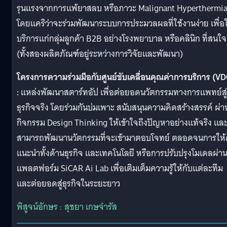
รุนแรงจากการแพ้ยาสลบ หรือภาวะ Malignant Hyperthermi
โดยแคริว่าจะร่วมพัฒนาระบบการประมวลผลที่ใช้งานง่าย เพื่อใ
บริการเเก่กลุ่มลูกค้า B2B อย่างโรงพยาบาล หรือคลินิก ที่สนใจ
(ทั้งสองผลิตภัณฑ์อยู่ระหว่างการวิจัยเเละพัฒนา)
โครงการความร่วมมือกับศูนย์ขับเคลื่อนคุณค่าการบริการ (VD
:
แหล่งพัฒนาสตาร์ทอัป เพื่อต่อยอดนวัตกรรมทางการแพทย์สู่
ธุรกิจจริง โดยร่วมกันบ่มเพาะ สนับสนุนความคิดสร้างสรรค์ ผ่า
กิจกรรม Design Thinking ให้เข้าใจถึงปัญหาอย่างแท้จริง แล
สามารถพัฒนานวัตกรรมที่จะเข้ามาตอบโจทย์ ตลอดจนการให้
แนะนำทั้งด้านธุรกิจ และเทคโนโลยี หรือการปรับปรุงโมเดลผ่า
แพลตฟอร์ม SiCAR Ai Lab เพื่อเติมเต็มความรู้ให้กับแต่ละทีม
และต่อยอดสู่ธุรกิจในระยะยาว
พิสูจน์อักษร : สุชยา เกษจำรัส