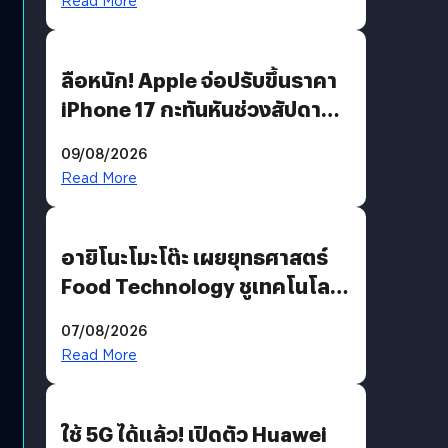
Read More
ลือหนัก! Apple จ่อปรับขึ้นราคา
iPhone 17 กะทันหันช่วงสัปดาห์ที่
10 สิงหาคมนี้
09/08/2026
Read More
อายิโนะโมะโต๊ะ เผยยุทธศาสตร์
Food Technology ชูเทคโนโลยี
“AminoScience” เจาะอินไซต์ผู้
07/08/2026
บริโภคและ B2B
Read More
ใช้ 5G ได้แล้ว! เปิดตัว Huawei