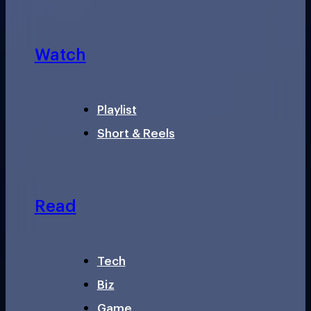
Watch
Playlist
Short & Reels
Read
Tech
Biz
Game