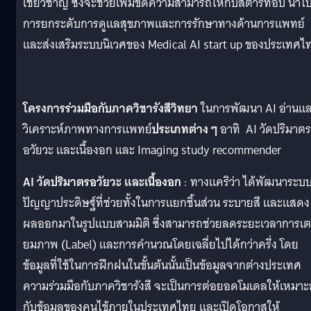
เชี่ยวชาญ ซึ่งจะช่วยเพิ่มขีดความสามารถให้กับสตาร์ทอัป นำไปส
การยกระดับการดูแลสุขภาพและการรักษาทางด้านการแพทย์
และส่งเสริมระบบนิเวศของ Medical AI start up ของประเทศไ
โครงการร่วมมือกับภาควิชารังสีวิทยา
ในการพัฒนา AI อ่านแ
วิเคราะห์ภาพทางการแพทย์
ประเภทต่าง ๆ
อาทิ AI วัดปริมาตร
อวัยวะ และเนื้องอก และ Imaging study recommender
AI วัดปริมาตรอวัยวะ และเนื้องอก
: ทางเเคริว่า ได้พัฒนาระบ
ปัญญาประดิษฐ์ที่ช่วยทั้งในการแยกชิ้นส่วน ระบายสี และแสดง
ผลออกมาในรูปแบบสามมิติ ซึ่งสามารถช่วยลดระยะเวลาการเต
ยมภาพ (Label) และการคำนวณโดยเฉลี่ยไปได้กว่าครึ่ง โดย
ข้อมูลที่ใช้ในการฝึกฝนในขั้นต้นนั้นเป็นข้อมูลจากต่างประเทศ
ความร่วมมือกับภาควิชารังสี จะเป็นการต่อยอดโมเดลให้เหมา
กับข้อมูลของคนไข้ภายในประเทศไทย และเปิดโอกาสให้