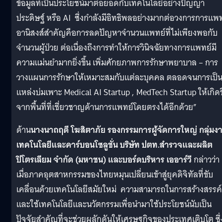
ข้อมูลที่เป็นประโยชน์มาต่อยอดกับเทคโนโลยีอย่างปัญญา
ประดิษฐ์ หรือ AI ซึ่งกำลังมีอิทธิพลอย่างมากต่อวงการการแพ
อานิสงส์สำคัญคือการลดปัญหาจำนวนแพทย์ที่ไม่เพียงพอกับ
จำนวนผู้ป่วย ต่อเนื่องถึงการทำให้การวินิจฉัยทางการแพทย์มี
ความแม่นยำมากยิ่งขึ้น เพิ่มศักยภาพการรักษาพยาบาล – การ
วางแผนการรักษาให้เหมาะสมกับแต่ละบุคคล ตลอดจนการเป็
แหล่งบ่มเพาะ Medical AI Startup , MedTech Startup ให้เกิดข
จากพื้นที่ที่เชี่ยวชาญด้านการแพทย์โดยตรงได้อีกด้วย”
ด้าน
นางนาถฤดี โฆสิตาภัย รองกรรมการผู้จัดการใหญ่ กลุ่มง
เทคโนโลยีและคาร์บอนโซลูชั่น บริษัท ปตท.สำรวจและผลิต
ปิโตรเลียม จำกัด (มหาชน) และบอร์ดบริหาร เออาร์วี
กล่าวว่า
เมื่อภาคอุตสาหกรรมของไทยหมุนเปลี่ยนเข้าสู่ยุคดิจิทัลที่ขับ
เคลื่อนด้วยเทคโนโลยีสมัยใหม่ ความสามารถในการสร้างสรรค์
และใช้เทคโนโลยีและนวัตกรรมเพื่อนำมาใช้ประโยชน์นับเป็น
ปัจจัยสำคัญที่จะช่วยผลักดันให้เศรษฐกิจของประเทศเติบโต ซึ่