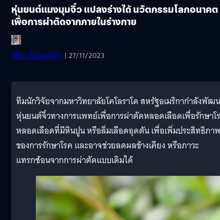
หุ่นยนต์แมงมุมจิ๋ว แปลงร่างได้ นวัตกรรมโลกอนาคต
เพื่อการผ่าตัดจากภายในร่างกาย
ภูษิต เรืองอุดมกิจ
| 27/11/2023
ทีมนักวิจัยจากมหาวิทยาลัยโคโลราโด สหรัฐอเมริกากำลังพัฒ
หุ่นยนต์จิ๋วทางการแพทย์เพื่อการผ่าตัดหลอดเลือดเพื่อรักษาโ
หลอดเลือดที่มีหินปูน หรือลิ่มเลือดอุดตัน เพื่อเพิ่มประสิทธิภา
ของการรักษาโรค และอาจช่วยลดผลข้างเคียง หรือภาวะ
แทรกซ้อนจากการผ่าตัดแบบเดิมได้