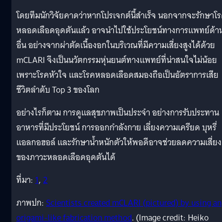
โดยทีมนักวิจัยคาดว่าหากโปรเจกต์นี้สำเร็จ นอกจากจะรักษาโ
หลอดเลือดอุดตันแล้ว อาจนำไปใช้ประโยชน์ทางการแพทย์ด้า
อื่น อย่างจากผ่าตัดเนื้องอกในบริเวณที่มีความเสี่ยงสูงได้ด้วย
mCLARI จึงเป็นนวัตกรรมหุ่นยนต์ทางแพทย์ที่น่าสนใจไม่น้อย
เพราะโรคหัวใจ และโรคหลอดเลือดสมองถือเป็นอัตราการเสีย
ชีวิตลำดับ Top 3 ของโลก
อย่างไรก็ตาม การดูแลสุขภาพเป็นประจำ อย่างการรับประทาน
อาหารที่มีประโยชน์ การออกกำลังกาย เลี่ยงความเครียด บุหรี่
แอลกอฮอล์ และรักษาน้ำหนักตัวให้พอดีอาจช่วยลดความเสี่ยง
ของภาวะหลอดเลือดอุดตันได้
ที่มา:
1
,
2
ภาพปก:
Scientists created mCLARI (pictured) by using an
origami-like fabrication method
. (Image credit: Heiko