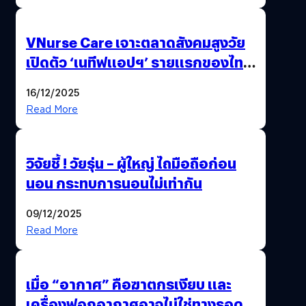
VNurse Care เจาะตลาดสังคมสูงวัย
เปิดตัว ‘เนทีฟแอปฯ’ รายแรกของไทย
รวมบริการดูแลผู้สูงอายุ-ผู้ป่วย ครบ
16/12/2025
จบในที่เดียว
Read More
วิจัยชี้ ! วัยรุ่น – ผู้ใหญ่ ไถมือถือก่อน
นอน กระทบการนอนไม่เท่ากัน
09/12/2025
Read More
เมื่อ “อากาศ” คือฆาตกรเงียบ และ
เครื่องฟอกอากาศอาจไม่ใช่ทางรอด