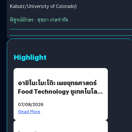
Kabutz/University of Colorado)
พิสูจน์อักษร : สุชยา เกษจำรัส
Highlight
อายิโนะโมะโต๊ะ เผยยุทธศาสตร์
Food Technology ชูเทคโนโลยี
“AminoScience” เจาะอินไซต์ผู้
07/08/2026
บริโภคและ B2B
Read More