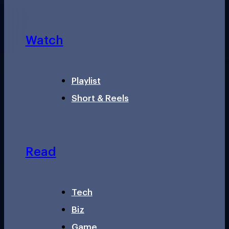
Watch
Playlist
Short & Reels
Read
Tech
Biz
Game