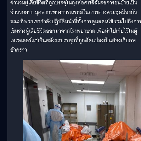
จำนวนผู้เสียชีวิตที่ถูกบรรจุในถุงห่อศพสีส้มรอการขนย้ายเป็น
จำนวนมาก บุคลากรทางการแพทย์ในภาพต่างสวมชุดป้องกัน
ขณะที่พวกเขากำลังปฏิบัติหน้าที่ทั้งการดูแลคนไข้ รวมไปถึงกา
เข็นร่างผู้เสียชีวิตออกมาจากโรงพยาบาล เพื่อนำไปเก็บไว้ในตู้
เทรลเลอร์แช่เย็นหลังรถบรรทุกที่ถูกดัดแปลงเป็นห้องเก็บศพ
ชั่วคราว