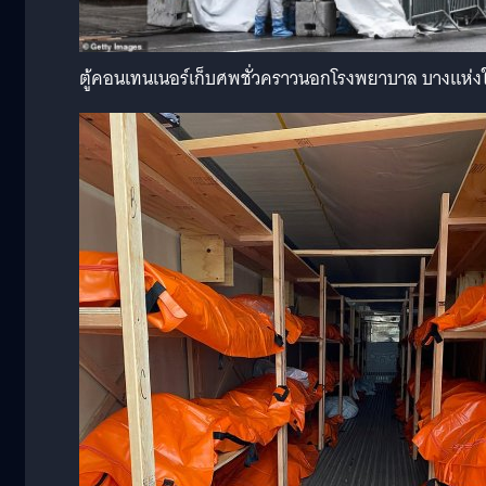
ตู้คอนเทนเนอร์เก็บศพชั่วคราวนอกโรงพยาบาล บางแห่งใช้