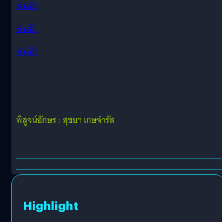
อ้างอิง
อ้างอิง
อ้างอิง
พิสูจน์อักษร : สุชยา เกษจำรัส
Highlight