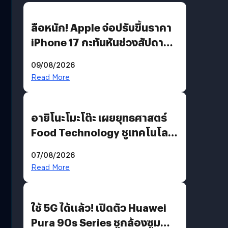
ลือหนัก! Apple จ่อปรับขึ้นราคา
iPhone 17 กะทันหันช่วงสัปดาห์ที่
10 สิงหาคมนี้
09/08/2026
Read More
อายิโนะโมะโต๊ะ เผยยุทธศาสตร์
Food Technology ชูเทคโนโลยี
“AminoScience” เจาะอินไซต์ผู้
07/08/2026
บริโภคและ B2B
Read More
ใช้ 5G ได้แล้ว! เปิดตัว Huawei
Pura 90s Series ชูกล้องซูม