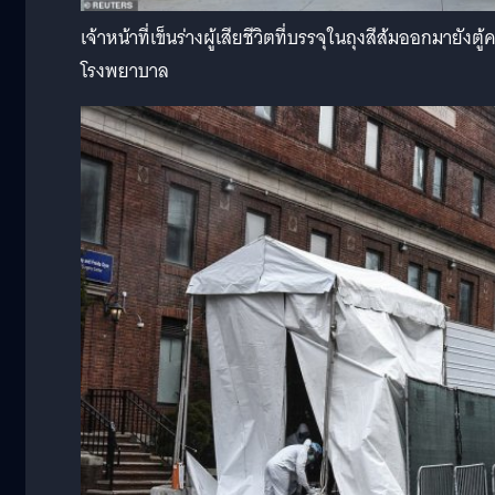
เจ้าหน้าที่เข็นร่างผู้เสียชีวิตที่บรรจุในถุงสีส้มออกมายั
โรงพยาบาล