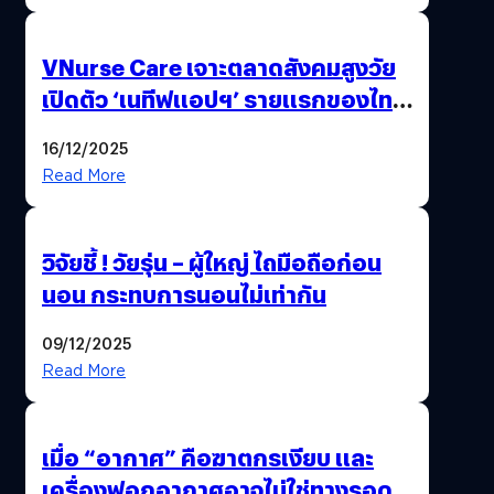
VNurse Care เจาะตลาดสังคมสูงวัย
เปิดตัว ‘เนทีฟแอปฯ’ รายแรกของไทย
รวมบริการดูแลผู้สูงอายุ-ผู้ป่วย ครบ
16/12/2025
จบในที่เดียว
Read More
วิจัยชี้ ! วัยรุ่น – ผู้ใหญ่ ไถมือถือก่อน
นอน กระทบการนอนไม่เท่ากัน
09/12/2025
Read More
เมื่อ “อากาศ” คือฆาตกรเงียบ และ
เครื่องฟอกอากาศอาจไม่ใช่ทางรอด