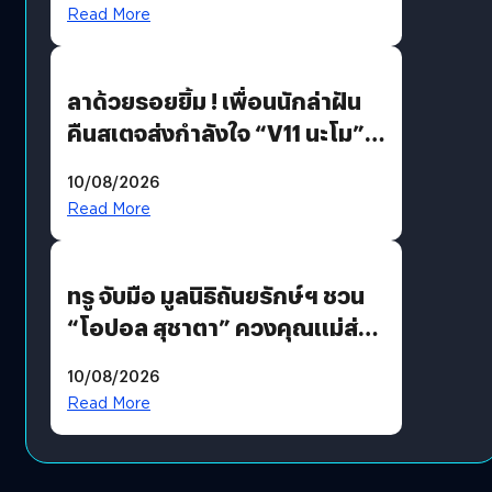
Read More
ลาด้วยรอยยิ้ม ! เพื่อนนักล่าฝัน
คืนสเตจส่งกำลังใจ “V11 นะโม”
ยุติฝันสัปดาห์ที่ 9 ท่ามกลางความ
10/08/2026
รักแน่นฮอลล์
Read More
ทรู จับมือ มูลนิธิถันยรักษ์ฯ ชวน
“โอปอล สุชาตา” ควงคุณแม่ส่ง
ต่อแคมเปญ “เต้าต้องตรวจ”
10/08/2026
เติมเต็มความหมายวันแม่ปีนี้
Read More