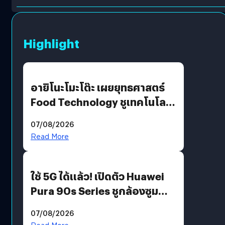
Highlight
อายิโนะโมะโต๊ะ เผยยุทธศาสตร์
Food Technology ชูเทคโนโลยี
“AminoScience” เจาะอินไซต์ผู้
07/08/2026
บริโภคและ B2B
Read More
ใช้ 5G ได้แล้ว! เปิดตัว Huawei
Pura 90s Series ชูกล้องซูม
200 MP ในรุ่นท็อป
07/08/2026