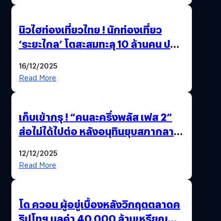
นิวไฮท่องเที่ยวไทย ! นักท่องเที่ยว
‘ระยะไกล’ โตสะสมทะลุ 10 ล้านคน ปลุก
เศรษฐกิจคึกคัก คาดปี 69 พุ่งกว่า
16/12/2025
11.66 ล้านคน
Read More
เก็บเข้ากรุ ! “คนละครึ่งพลัส เฟส 2”
ส่อไม่ได้ไปต่อ หลังอนุทินยุบสภากลาย
เป็น “รัฐบาลรักษาการ” สรุปอีกครั้ง
12/12/2025
15 ธ.ค. นี้
Read More
โด ควอน ผู้อยู่เบื้องหลังวิกฤตตลาดค
ริปโทฯ มูลค่า 40,000 ล้านเหรียญ