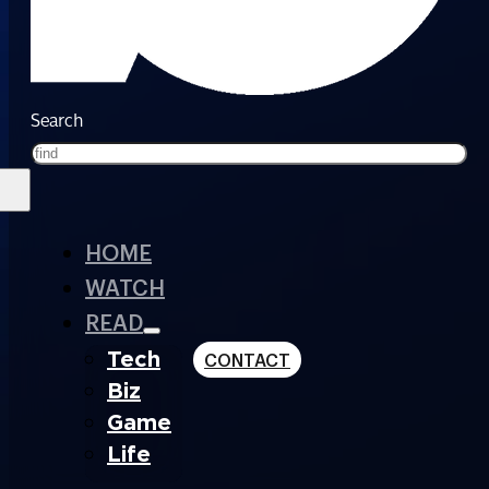
Search
HOME
WATCH
READ
Tech
CONTACT
Biz
Game
Life