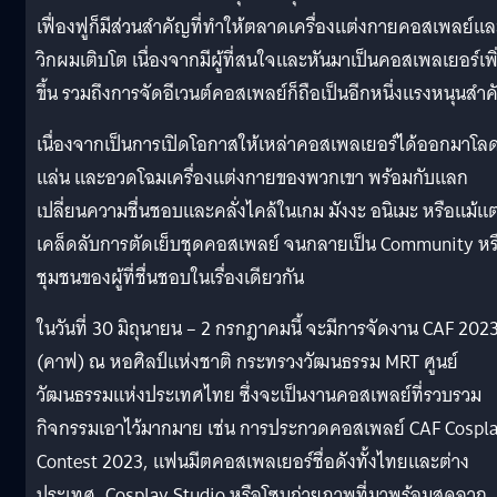
เฟื่องฟูก็มีส่วนสำคัญที่ทำให้ตลาดเครื่องแต่งกายคอสเพลย์แล
วิกผมเติบโต เนื่องจากมีผู้ที่สนใจและหันมาเป็นคอสเพลเยอร์เพิ
ขึ้น รวมถึงการจัดอีเวนต์คอสเพลย์ก็ถือเป็นอีกหนึ่งแรงหนุนสำ
เนื่องจากเป็นการเปิดโอกาสให้เหล่าคอสเพลเยอร์ได้ออกมาโล
แล่น และอวดโฉมเครื่องแต่งกายของพวกเขา พร้อมกับแลก
เปลี่ยนความชื่นชอบและคลั่งไคล้ในเกม มังงะ อนิเมะ หรือแม้แต
เคล็ดลับการตัดเย็บชุดคอสเพลย์ จนกลายเป็น Community หร
ชุมชนของผู้ที่ชื่นชอบในเรื่องเดียวกัน
ในวันที่ 30 มิถุนายน – 2 กรกฎาคมนี้ จะมีการจัดงาน CAF 202
(คาฟ) ณ หอศิลป์แห่งชาติ กระทรวงวัฒนธรรม MRT ศูนย์
วัฒนธรรมแห่งประเทศไทย ซึ่งจะเป็นงานคอสเพลย์ที่รวบรวม
กิจกรรมเอาไว้มากมาย เช่น การประกวดคอสเพลย์ CAF Cospl
Contest 2023, แฟนมีตคอสเพลเยอร์ชื่อดังทั้งไทยและต่าง
ประเทศ, Cosplay Studio หรือโซนถ่ายภาพที่มาพร้อมสุดฉาก