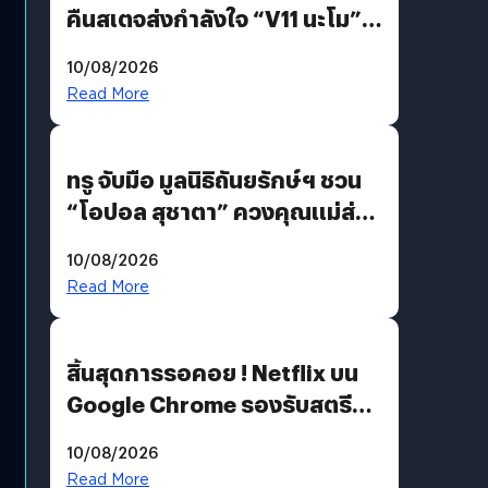
คืนสเตจส่งกำลังใจ “V11 นะโม”
ยุติฝันสัปดาห์ที่ 9 ท่ามกลางความ
10/08/2026
รักแน่นฮอลล์
Read More
ทรู จับมือ มูลนิธิถันยรักษ์ฯ ชวน
“โอปอล สุชาตา” ควงคุณแม่ส่ง
ต่อแคมเปญ “เต้าต้องตรวจ”
10/08/2026
เติมเต็มความหมายวันแม่ปีนี้
Read More
สิ้นสุดการรอคอย ! Netflix บน
Google Chrome รองรับสตรีม
คมชัดระดับ 4K แต่ต้องผ่าน
10/08/2026
เงื่อนไขที่กำหนด
Read More