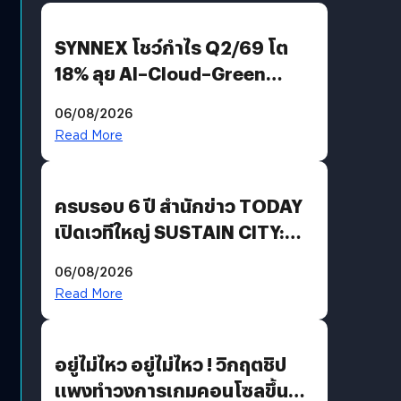
SYNNEX โชว์กำไร Q2/69 โต
18% ลุย AI–Cloud–Green
Energy สร้างฐาน Recurring
06/08/2026
Revenue เร่งเครื่อง New
Read More
Growth Engine พร้อมจ่าย
ปันผล 0.10 บาท/หุ้น
ครบรอบ 6 ปี สำนักข่าว TODAY
เปิดเวทีใหญ่ SUSTAIN CITY:
THE GREEN TRANSITION ถก
06/08/2026
แนวทางปรับตัวสู่เศรษฐกิจสี
Read More
เขียวอย่างยั่งยืน
อยู่ไม่ไหว อยู่ไม่ไหว ! วิกฤตชิป
แพงทำวงการเกมคอนโซลขึ้น