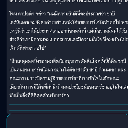
ชาบี เอร์นานเดซ จะยังอยู่คุมทัพ บาร์เซโลน่า ต่อไปอีก 1 ฤดูกา
โจน ลาปอต้า กล่าว “ผมมีความยินดีที่จะประกาศว่า ชาบี
เอร์นันเดซ จะยังคงดำรงตำแหน่งโค้ชของบาร์เซโลน่าต่อไป พว
เรารู้ดีว่าเขาได้ประกาศลาออกก่อนหน้านี้ แต่เมื่อวานนี้ผมได้รับ
ข่าวดีว่าเขามีความทะเยอทะยานและมีความมั่นใจ ที่จะสร้างโปร
เจ็กต์ที่ทำมาต่อไป”
“อีกเหตุผลหนึ่งของผมที่สนับสนุนการตัดสินใจครั้งนี้ก็คือ ชาบี
เป็นคนของ บาร์เซโลน่า อย่างไม่ต้องสงสัย ชาบี ตัวผมเอง และ
คณะกรรมการมีความรู้สึกของบาร์ซาที่เราเข้าใจในลักษณะ
เดียวกัน การมีโค้ชที่คำนึงถึงผลประโยชน์ของบาร์ซ่าอยู่ในใจเ
นับเป็นสิ่งที่ดีที่สุดสำหรับบาร์ซ่า