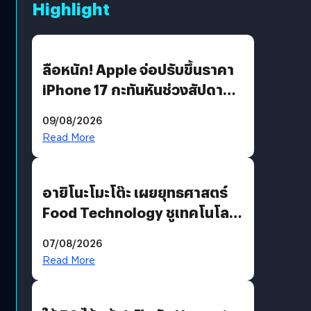
Highlight
ลือหนัก! Apple จ่อปรับขึ้นราคา
iPhone 17 กะทันหันช่วงสัปดาห์ที่
10 สิงหาคมนี้
09/08/2026
Read More
อายิโนะโมะโต๊ะ เผยยุทธศาสตร์
Food Technology ชูเทคโนโลยี
“AminoScience” เจาะอินไซต์ผู้
07/08/2026
บริโภคและ B2B
Read More