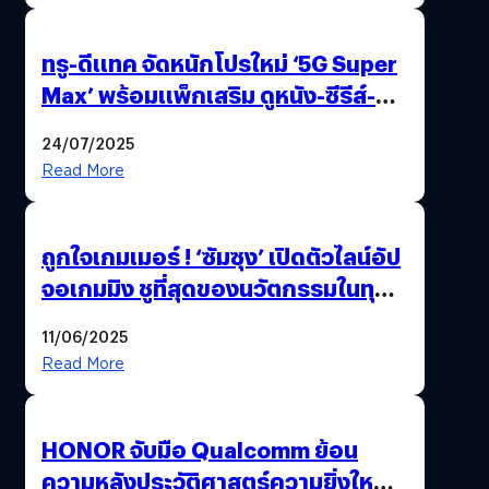
ทรู-ดีแทค จัดหนักโปรใหม่ ‘5G Super
Max’ พร้อมแพ็กเสริม ดูหนัง-ซีรีส์-
กีฬากันฉ่ำ ๆ คุ้มกว่าจ่ายตรง !
24/07/2025
Read More
ถูกใจเกมเมอร์ ! ‘ซัมซุง’ เปิดตัวไลน์อัป
จอเกมมิง ชูที่สุดของนวัตกรรมในทุก
ด้าน พร้อมรุกหนักบุกตลาดเกมเต็มสูบ
11/06/2025
Read More
HONOR จับมือ Qualcomm ย้อน
ความหลังประวัติศาสตร์ความยิ่งใหญ่