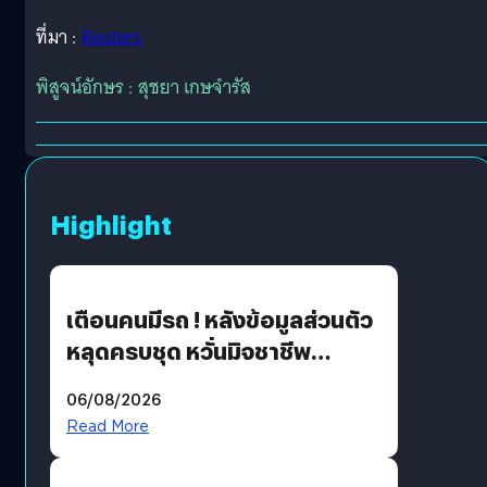
ที่มา :
Reuters
พิสูจน์อักษร : สุชยา เกษจำรัส
Highlight
เตือนคนมีรถ ! หลังข้อมูลส่วนตัว
หลุดครบชุด หวั่นมิจชาชีพ
สวมรอย ล่าสุดพบแล้วเกิดจาก
06/08/2026
รหัสผ่านหลุด ไม่ใช่แฮ็กเกอร์
Read More