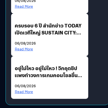
06/08/2026
Revenue เร่งเครื่อง New
Read More
Growth Engine พร้อมจ่าย
ปันผล 0.10 บาท/หุ้น
ครบรอบ 6 ปี สำนักข่าว TODAY
เปิดเวทีใหญ่ SUSTAIN CITY:
THE GREEN TRANSITION ถก
06/08/2026
แนวทางปรับตัวสู่เศรษฐกิจสี
Read More
เขียวอย่างยั่งยืน
อยู่ไม่ไหว อยู่ไม่ไหว ! วิกฤตชิป
แพงทำวงการเกมคอนโซลขึ้น
ราคายับ แบบนี้เกมเมอร์อยู่ยังไง
06/08/2026
?
Read More